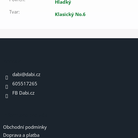
Hladký
Tvar
:
Klasický No.6
Z
á
p
a
Kontakt
t
dabi
@
dabi.cz
í
605517265
FB Dabi.cz
Informace pro vás
Obchodní podmínky
Doprava a platba