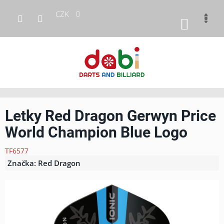
Přejít
CZK
na
NÁKUP
obsah
KOŠÍK
Letky Red Dragon Gerwyn Price
World Champion Blue Logo
TF6577
Značka:
Red Dragon