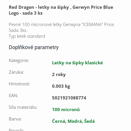
Red Dragon - letky na šipky , Gerwyn Price Blue
Logo - sada 3 ks
Pevné 100 micronové letky Gerwyna "ICEMANA" Price.
Sada 3ks.
Typ letek standard
Doplňkové parametry
Kategorie
:
Letky na šipky klasické
Záruka
:
2 roky
Hmotnost
:
0.003 kg
EAN
:
5021921088774
Síla materiálu
:
100 micronů
Barva
:
Černá
,
Modrá
,
Šedá
Povrch
: