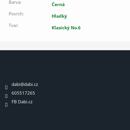
Barva
:
Černá
Povrch
:
Hladký
Tvar
:
Klasický No.6
Z
á
p
a
Kontakt
t
dabi
@
dabi.cz
í
605517265
FB Dabi.cz
Informace pro vás