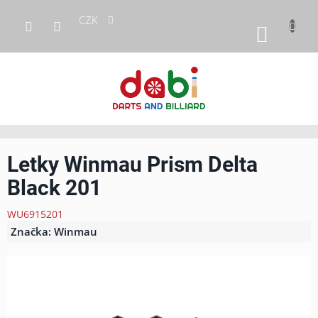
Přejít
CZK
na
NÁKUP
obsah
KOŠÍK
Letky Winmau Prism Delta
Black 201
WU6915201
Značka:
Winmau