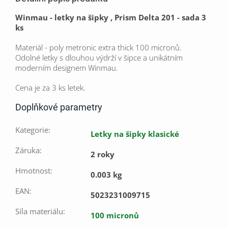
Winmau - letky na šipky , Prism Delta 201 - sada 3
ks
Materiál - poly metronic extra thick 100 micronů.
Odolné letky s dlouhou výdrží v šipce a unikátním
moderním designem Winmau.
Cena je za 3 ks letek.
Doplňkové parametry
Kategorie
:
Letky na šipky klasické
Záruka
:
2 roky
Hmotnost
:
0.003 kg
EAN
:
5023231009715
Síla materiálu
:
100 micronů