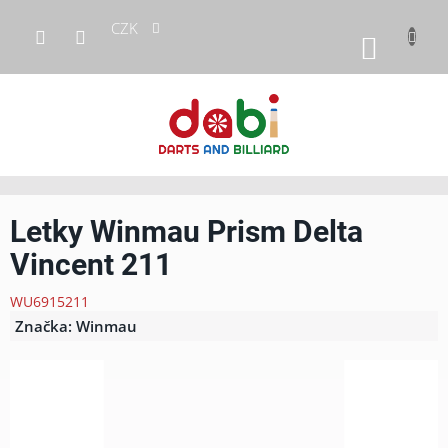
Přejít
CZK
na
NÁKUP
obsah
KOŠÍK
Letky Winmau Prism Delta
Vincent 211
WU6915211
Značka:
Winmau