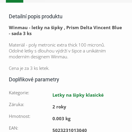
Detailní popis produktu
Winmau - letky na šipky , Prism Delta Vincent Blue
- sada 3 ks
Materiál - poly metronic extra thick 100 micronů.
Odolné letky s dlouhou výdrží v šipce a unikátním
moderním designem Winmau.
Cena je za 3 ks letek.
Doplňkové parametry
Kategorie
:
Letky na šipky klasické
Záruka
:
2 roky
Hmotnost
:
0.003 kg
EAN
:
5023231013040