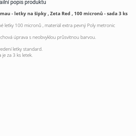
ailní popis produktu
au - letky na šipky , Zeta Red , 100 micronů - sada 3 ks
é letky 100 micronů , materiál extra pevný
Poly metronic
chová úprava s neobvyklou průsvitnou barvou.
edení letky standard.
 je za 3 ks letek.