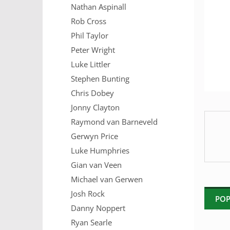
Nathan Aspinall
n
e
Rob Cross
l
Phil Taylor
Peter Wright
Luke Littler
Stephen Bunting
Chris Dobey
Jonny Clayton
Raymond van Barneveld
Gerwyn Price
Luke Humphries
Gian van Veen
Michael van Gerwen
Josh Rock
POP
Danny Noppert
Ryan Searle