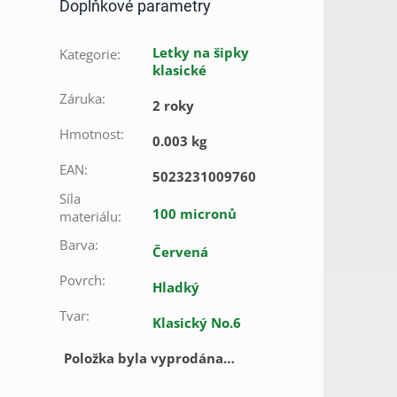
Doplňkové parametry
Letky na šipky
Kategorie
:
klasické
Záruka
:
2 roky
Hmotnost
:
0.003 kg
EAN
:
5023231009760
Síla
100 micronů
materiálu
:
Barva
:
Červená
Povrch
:
Hladký
Tvar
:
Klasický No.6
Položka byla vyprodána…