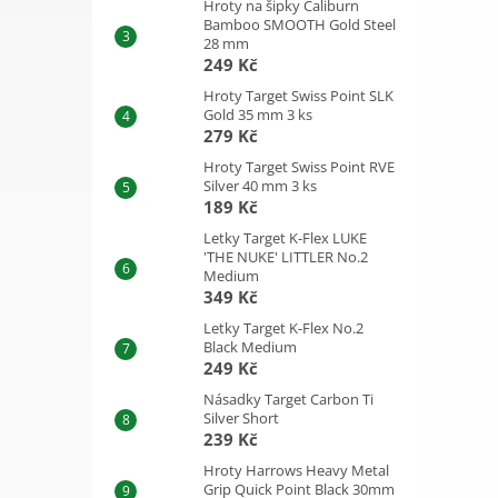
Hroty na šipky Caliburn
Bamboo SMOOTH Gold Steel
28 mm
249 Kč
Hroty Target Swiss Point SLK
Gold 35 mm 3 ks
279 Kč
Hroty Target Swiss Point RVE
Silver 40 mm 3 ks
189 Kč
Letky Target K-Flex LUKE
'THE NUKE' LITTLER No.2
Medium
349 Kč
Letky Target K-Flex No.2
Black Medium
249 Kč
Násadky Target Carbon Ti
Silver Short
239 Kč
Hroty Harrows Heavy Metal
Grip Quick Point Black 30mm