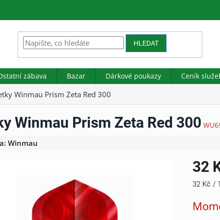
HLEDAT
Ostatní zábava
Bazar
Dárkové poukazy
Ceník služe
etky Winmau Prism Zeta Red 300
ky Winmau Prism Zeta Red 300
WU6
a:
Winmau
32 
Měrná
32 Kč / 
cena:
Mome