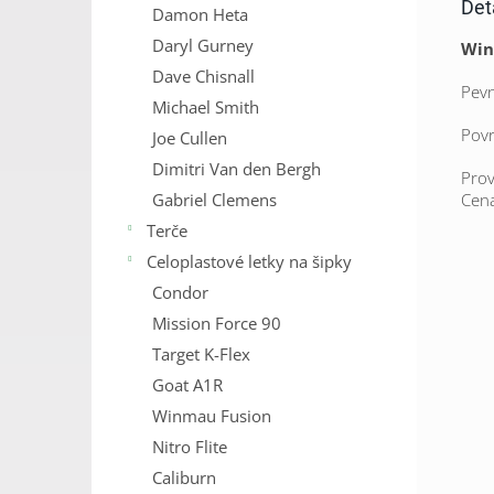
Det
Damon Heta
Daryl Gurney
Winm
Dave Chisnall
Pevn
Michael Smith
Povr
Joe Cullen
Dimitri Van den Bergh
Prov
Gabriel Clemens
Cena
Terče
Celoplastové letky na šipky
Condor
Mission Force 90
Target K-Flex
Goat A1R
Winmau Fusion
Nitro Flite
Caliburn