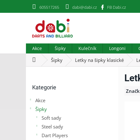
Přejít
605517265
dabi@dabi.cz
FB Dabi.cz
na
obsah
Akce
Šipky
Kulečník
Longoni
Domů
Šipky
Letky na šipky klasické
L
P
Let
o
Přeskočit
s
Kategorie
kategorie
t
Značk
r
Akce
a
Šipky
n
n
Soft sady
í
Steel sady
p
Dart Players
a