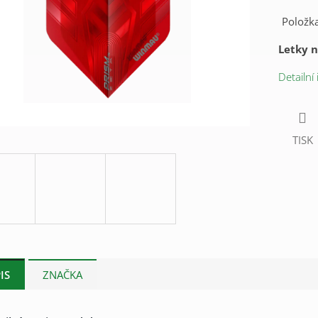
Položk
Letky 
Detailní
TISK
IS
ZNAČKA