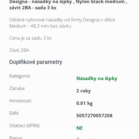
Designa - násadky na šipky , Nylon black medium ,
závit 2BA - sada 3 ks
Odolné nylonové násadky od firmy Designa v délce
Medium - 48,3 mm bez závitu.
Cena je za sadu 3 ks
Závit 2BA.
Doplňkové parametry
Kategorie
:
Násadky na šipky
Záruka
:
2 roky
Hmotnost
:
0.01 kg
EAN
:
5057270057208
Otáčecí (SPIN)
:
NE
Barva
: