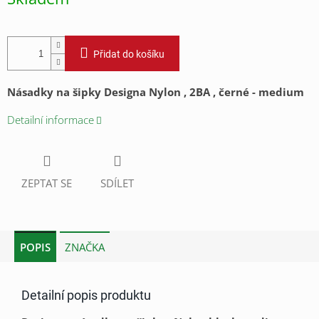
cena:
Přidat do košíku
Násadky na šipky Designa Nylon , 2BA , černé - medium
Detailní informace
ZEPTAT SE
SDÍLET
POPIS
ZNAČKA
Detailní popis produktu