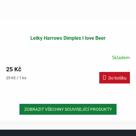
Letky Harrows Dimplex I love Beer
Skladem
25 Kč
Měrná
25 Kč / 1 ks
Do košíku
cena:
ZOBRAZIT VŠECHNY SOUVISEJÍCÍ PRODUKTY
Z