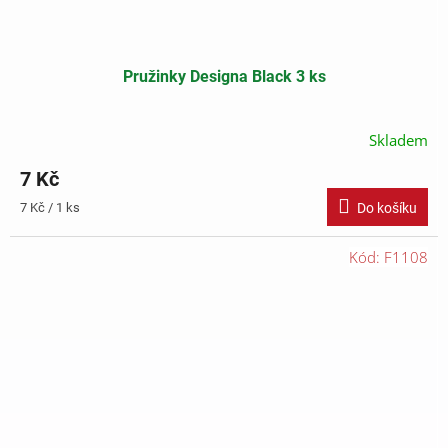
Pružinky Designa Black 3 ks
Skladem
7 Kč
Měrná
7 Kč / 1 ks
Do košíku
cena:
Kód:
F1108