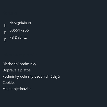
á
p
a
Kontakt
t
dabi
@
dabi.cz
í
605517265
FB Dabi.cz
Informace pro vás
Obchodní podmínky
Doprava a platba
Podmínky ochrany osobních údajů
Cookies
Moje objednávka