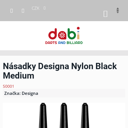
Přejít
CZK
na
NÁKUP
obsah
KOŠÍK
Násadky Designa Nylon Black
Medium
S0001
Značka:
Designa