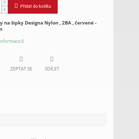
Přidat do košíku
 na šipky Designa Nylon , 2BA , červené -
um
 informace
ZEPTAT SE
SDÍLET