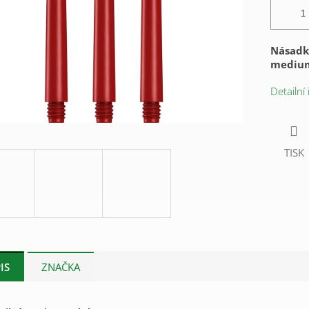
Násadky
medi
Detailní
TISK
IS
ZNAČKA