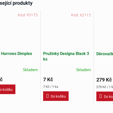
sející produkty
Kód:
F0175
Kód:
X2115
 Harrows Dimplex
Pružinky Designa Black 3
Děrovačk
ks
Skladem
Skladem
č
7 Kč
279 Kč
Měrná
Měrná
7 Kč / 1 ks
279 Kč / 1 
o košíku
cena:
cena:
Do košíku
Do ko