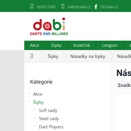
Přejít
605517265
dabi@dabi.cz
FB Dabi.cz
na
obsah
Akce
Šipky
Kulečník
Longoni
Domů
Šipky
Násadky na šipky
Násadk
P
Nás
o
Přeskočit
s
Kategorie
kategorie
t
Značk
r
Akce
a
Šipky
n
n
Soft sady
í
Steel sady
p
Dart Players
a