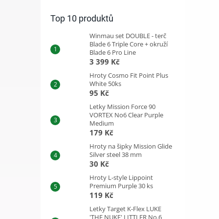
Top 10 produktů
Winmau set DOUBLE - terč
Blade 6 Triple Core + okruží
Blade 6 Pro Line
3 399 Kč
Hroty Cosmo Fit Point Plus
White 50ks
95 Kč
Letky Mission Force 90
VORTEX No6 Clear Purple
Medium
179 Kč
Hroty na šipky Mission Glide
Silver steel 38 mm
30 Kč
Hroty L-style Lippoint
Premium Purple 30 ks
119 Kč
Letky Target K-Flex LUKE
'THE NUKE' LITTLER No.6