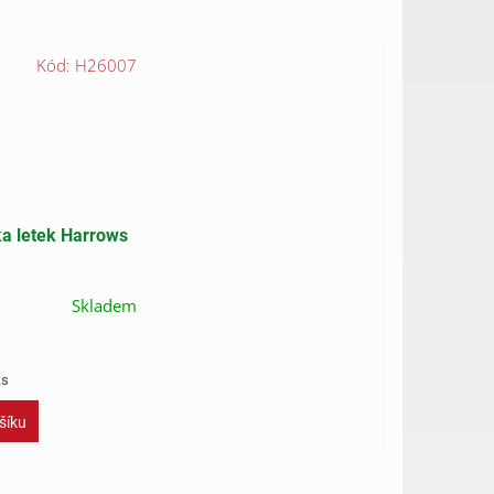
Kód:
H26007
a letek Harrows
Skladem
ks
šíku