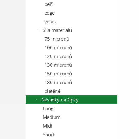
peří
edge
velos
Síla materiálu
75 micronů
100 micronů
120 micronů
130 micronů
150 micronů
180 micronů
plátěné
Násadky na šipky
Long
Medium
Midi
Short