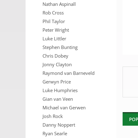
Nathan Aspinall
n
e
Rob Cross
l
Phil Taylor
Peter Wright
Luke Littler
Stephen Bunting
Chris Dobey
Jonny Clayton
Raymond van Barneveld
Gerwyn Price
Luke Humphries
Gian van Veen
Michael van Gerwen
Josh Rock
POP
Danny Noppert
Ryan Searle