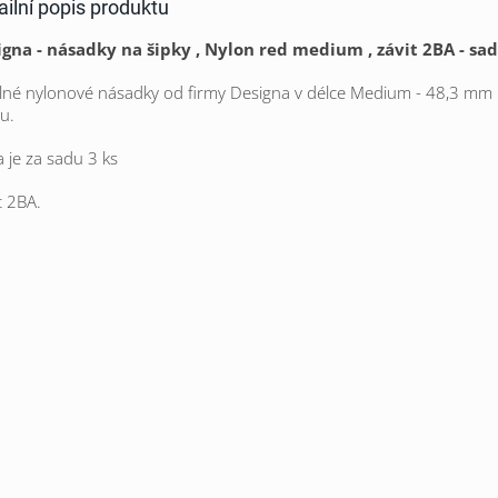
ailní popis produktu
igna - násadky na šipky , Nylon red medium , závit 2BA - sad
né nylonové násadky od firmy Designa v délce Medium - 48,3 mm
tu.
 je za sadu 3 ks
t 2BA.