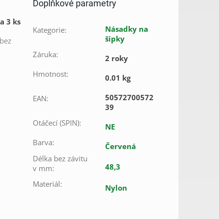
Doplňkové parametry
a 3 ks
Násadky na
Kategorie
:
šipky
 bez
Záruka
:
2 roky
Hmotnost
:
0.01 kg
50572700572
EAN
:
39
Otáčecí (SPIN)
:
NE
Barva
:
Červená
Délka bez závitu
48,3
v mm
:
Materiál
:
Nylon