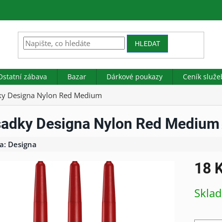
HLEDAT
Ostatní zábava
Bazar
Dárkové poukazy
Ceník služe
y Designa Nylon Red Medium
adky Designa Nylon Red Medium
a:
Designa
18 
Měrná
Skla
cena: