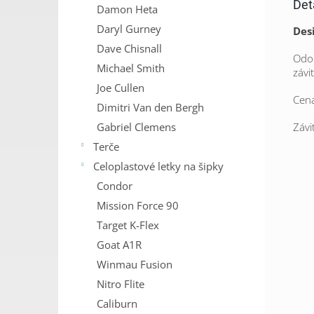
Det
Damon Heta
Daryl Gurney
Des
Dave Chisnall
Odol
Michael Smith
závi
Joe Cullen
Cena
Dimitri Van den Bergh
Gabriel Clemens
Závi
Terče
Celoplastové letky na šipky
Condor
Mission Force 90
Target K-Flex
Goat A1R
Winmau Fusion
Nitro Flite
Caliburn