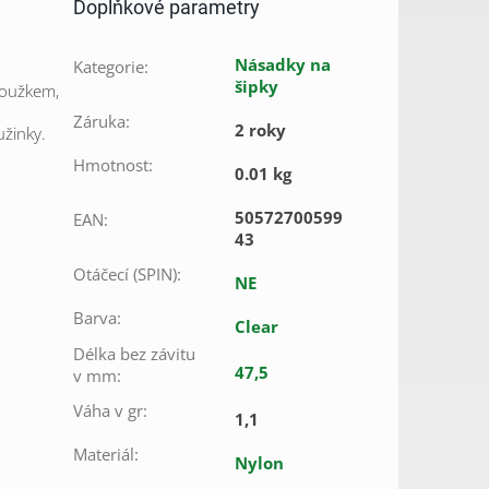
Doplňkové parametry
Násadky na
Kategorie
:
šipky
roužkem,
Záruka
:
2 roky
užinky.
Hmotnost
:
0.01 kg
50572700599
EAN
:
43
Otáčecí (SPIN)
:
NE
Barva
:
Clear
Délka bez závitu
47,5
v mm
:
Váha v gr
:
1,1
Materiál
:
Nylon