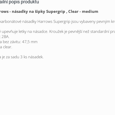
ailní popis produktu
rows - násadky na šipky Supergrip , Clear - medium
karbonátové násadky Harrows Supergrip jsou vybaveny pevným k
ý upevňuje letky na násadce. Kroužek je pevnější než standardní pr
t 2BA.
a bez závitu: 47,5 mm
a clear.
 je za sadu 3 ks násadek.