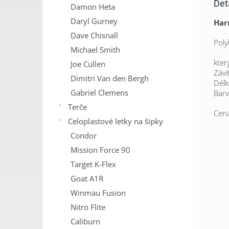
Det
Damon Heta
Daryl Gurney
Har
Dave Chisnall
Poly
Michael Smith
kter
Joe Cullen
Závi
Dimitri Van den Bergh
Délk
Gabriel Clemens
Barv
Terče
Cena
Celoplastové letky na šipky
Condor
Mission Force 90
Target K-Flex
Goat A1R
Winmau Fusion
Nitro Flite
Caliburn