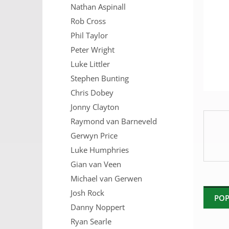
Nathan Aspinall
n
e
Rob Cross
l
Phil Taylor
Peter Wright
Luke Littler
Stephen Bunting
Chris Dobey
Jonny Clayton
Raymond van Barneveld
Gerwyn Price
Luke Humphries
Gian van Veen
Michael van Gerwen
Josh Rock
POP
Danny Noppert
Ryan Searle