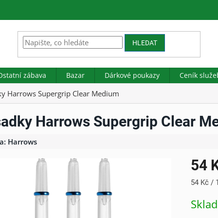
HLEDAT
Ostatní zábava
Bazar
Dárkové poukazy
Ceník služe
y Harrows Supergrip Clear Medium
adky Harrows Supergrip Clear M
a:
Harrows
54 
Měrná
54 Kč / 
cena:
Skla