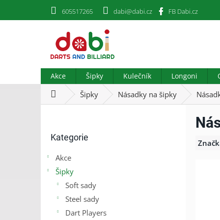
Přejít
605517265
dabi@dabi.cz
FB Dabi.cz
na
obsah
Akce
Šipky
Kulečník
Longoni
Domů
Šipky
Násadky na šipky
Násadk
P
Nás
o
Přeskočit
s
Kategorie
kategorie
t
Značk
r
Akce
a
Šipky
n
n
Soft sady
í
Steel sady
p
Dart Players
a