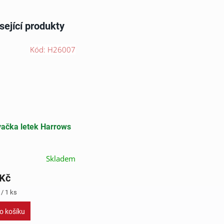
sející produkty
Kód:
H26007
ačka letek Harrows
Skladem
 Kč
/ 1 ks
o košíku