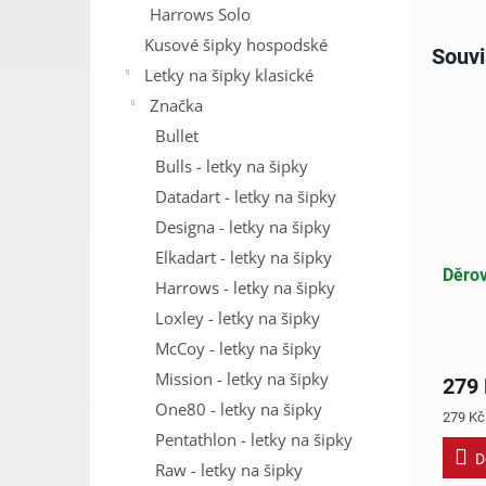
Harrows Solo
Kusové šipky hospodské
Souvi
Letky na šipky klasické
Značka
Bullet
Bulls - letky na šipky
Datadart - letky na šipky
Designa - letky na šipky
Elkadart - letky na šipky
Děrov
Harrows - letky na šipky
Loxley - letky na šipky
McCoy - letky na šipky
Mission - letky na šipky
279
One80 - letky na šipky
Měrná
279 Kč 
cena:
Pentathlon - letky na šipky
D
Raw - letky na šipky