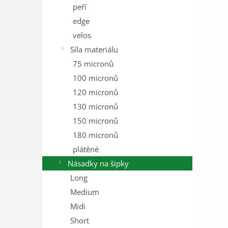
peří
edge
velos
Síla materiálu
75 micronů
100 micronů
120 micronů
130 micronů
150 micronů
180 micronů
plátěné
Násadky na šipky
Long
Medium
Midi
Short