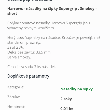
Harrows - násadky na šipky Supergrip , Smokey -
short
Polykarbonátové násadky Harrows Supergrip jsou
vybaveny pevným kroužkem,
který upevňuje letky na násadce. Kroužek je pevnější než
standardní pružinky.
Závit 2BA.
Délka bez závitu: 33,5 mm
Barva smokey.
Cena je za sadu 3 ks násadek.
Doplňkové parametry
Kategorie
:
Násadky na šipky
Záruka
:
2 roky
Hmotnost
:
0.01 kg