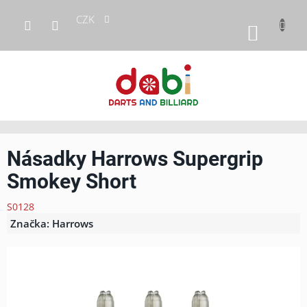
Přejít
CZK
na
NÁKUP
obsah
KOŠÍK
Násadky Harrows Supergrip
Smokey Short
S0128
Značka:
Harrows