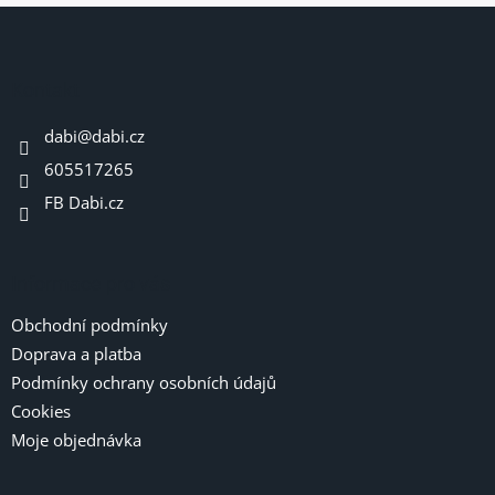
Z
á
p
a
Kontakt
t
dabi
@
dabi.cz
í
605517265
FB Dabi.cz
Informace pro vás
Obchodní podmínky
Doprava a platba
Podmínky ochrany osobních údajů
Cookies
Moje objednávka