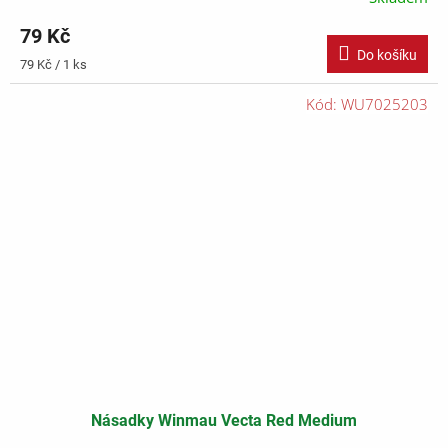
79 Kč
Do košíku
Měrná
79 Kč / 1 ks
cena:
Kód:
WU7025203
Násadky Winmau Vecta Red Medium