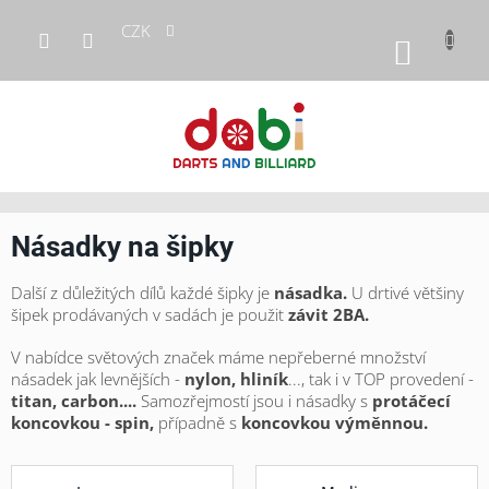
Přejít
CZK
na
NÁKUP
obsah
KOŠÍK
Násadky na šipky
Další z důležitých dílů každé šipky je
násadka.
U drtivé většiny
šipek prodávaných v sadách je použit
závit 2BA.
V nabídce světových značek máme nepřeberné množství
násadek jak levnějších -
nylon, hliník
..., tak i v TOP provedení -
titan, carbon....
Samozřejmostí jsou i násadky s
protáčecí
koncovkou - spin,
případně s
koncovkou výměnnou.