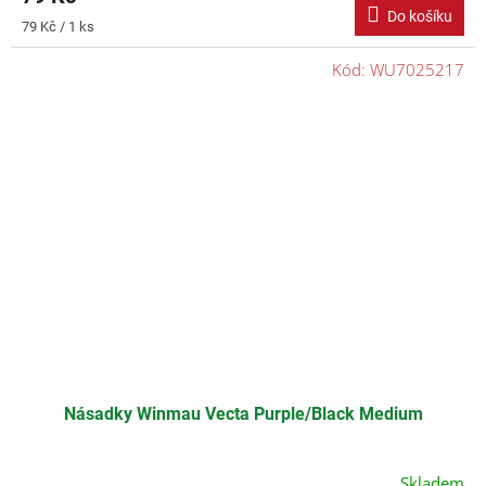
Do košíku
Měrná
79 Kč / 1 ks
cena:
Kód:
WU7025217
Násadky Winmau Vecta Purple/Black Medium
Skladem