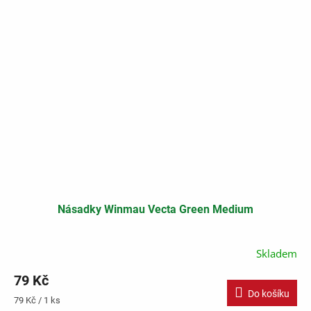
Násadky Winmau Vecta Green Medium
Skladem
79 Kč
Do košíku
Měrná
79 Kč / 1 ks