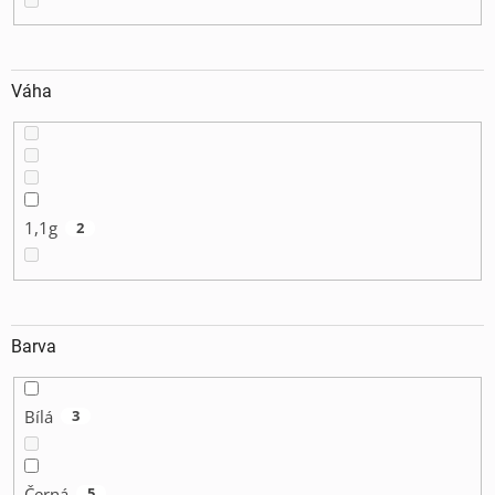
Váha
1,1g
2
Barva
Bílá
3
Černá
5