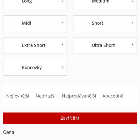
Long
Medium
Midi
Short
Extra Short
Ultra Short
Koncovky
Ř
a
Nejlevnější
Nejdražší
Nejprodávanější
Abecedně
z
e
n
Zavřít filtr
í
p
Cena
r