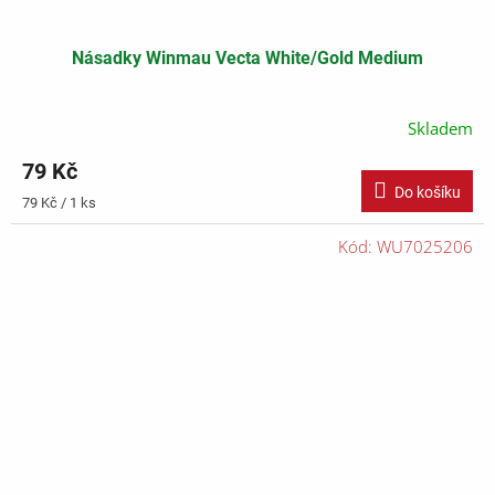
Násadky Winmau Vecta White/Gold Medium
Skladem
79 Kč
Do košíku
Měrná
79 Kč / 1 ks
cena:
Kód:
WU7025206