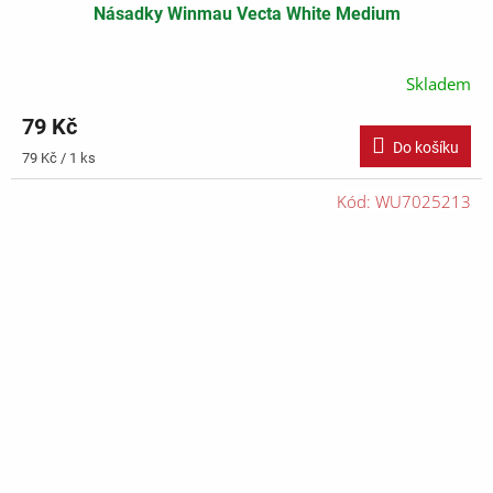
Násadky Winmau Vecta White Medium
Skladem
79 Kč
Do košíku
Měrná
79 Kč / 1 ks
cena:
Kód:
WU7025213