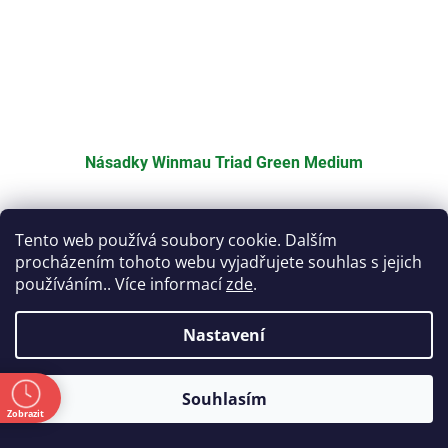
Násadky Winmau Triad Green Medium
Skladem
Tento web používá soubory cookie. Dalším
procházením tohoto webu vyjadřujete souhlas s jejich
Do košíku
95 Kč
používáním.. Více informací
zde
.
Kód:
WU7013202
Nastavení
ě
Souhlasím
Zobrazit
a