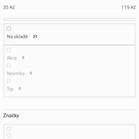
o
35
Kč
119
Kč
d
u
k
t
ů
Na skladě
21
Akce
0
Novinka
0
Tip
0
Značky