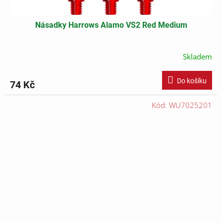
Násadky Harrows Alamo VS2 Red Medium
Skladem
Do košíku
74 Kč
Kód:
WU7025201