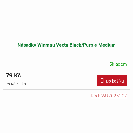
Násadky Winmau Vecta Black/Purple Medium
Skladem
79 Kč
Do košíku
Měrná
79 Kč / 1 ks
cena:
Kód:
WU7025207