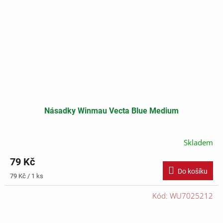
Násadky Winmau Vecta Blue Medium
Skladem
79 Kč
Do košíku
Měrná
79 Kč / 1 ks
cena:
Kód:
WU7025212