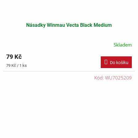
Násadky Winmau Vecta Black Medium
Skladem
79 Kč
Do košíku
Měrná
79 Kč / 1 ks
cena:
Kód:
WU7025209