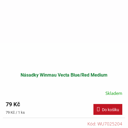
Násadky Winmau Vecta Blue/Red Medium
Skladem
79 Kč
Do košíku
Měrná
79 Kč / 1 ks
cena:
Kód:
WU7025204