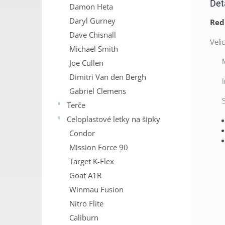
Det
Damon Heta
Daryl Gurney
Red
Dave Chisnall
Veli
Michael Smith
Me
Joe Cullen
Dimitri Van den Bergh
Gabriel Clemens
Sh
Terče
Celoplastové letky na šipky
Condor
Mission Force 90
Target K-Flex
Goat A1R
Winmau Fusion
Nitro Flite
Caliburn