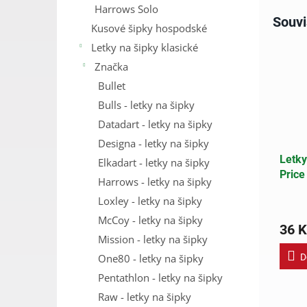
Harrows Solo
Souvi
Kusové šipky hospodské
Letky na šipky klasické
Značka
Bullet
Bulls - letky na šipky
Datadart - letky na šipky
Designa - letky na šipky
Letk
Elkadart - letky na šipky
Price
Harrows - letky na šipky
Silve
Loxley - letky na šipky
McCoy - letky na šipky
36 K
Mission - letky na šipky
One80 - letky na šipky
D
Pentathlon - letky na šipky
Raw - letky na šipky