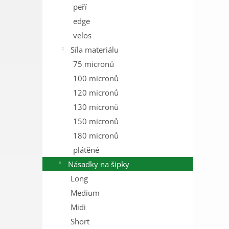
peří
edge
velos
Síla materiálu
75 micronů
100 micronů
120 micronů
130 micronů
150 micronů
180 micronů
plátěné
Násadky na šipky
Long
Medium
Midi
Short