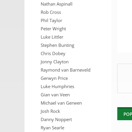
Nathan Aspinall
n
e
Rob Cross
l
Phil Taylor
Peter Wright
Luke Littler
Stephen Bunting
Chris Dobey
Jonny Clayton
Raymond van Barneveld
Gerwyn Price
Luke Humphries
Gian van Veen
Michael van Gerwen
Josh Rock
POP
Danny Noppert
Ryan Searle