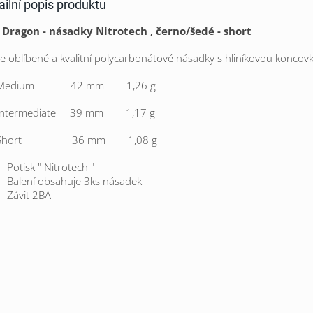
ailní popis produktu
 Dragon - násadky Nitrotech , černo/šedé - short
ce oblíbené a kvalitní p
olycarbonátové násadky s hliníkovou koncov
dium 42 mm 1,26 g
Intermediate 39 mm 1,17 g
ort 36 mm 1,08 g
Potisk " Nitrotech "
Balení obsahuje 3ks násadek
Závit 2BA