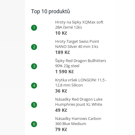
Top 10 produktů
Hroty na šipky XQMax soft
2BA černé 12ks
10 Kč
Hroty Target Swiss Point
NANO Silver 40 mm 3 ks
189 Kč
Šipky Red Dragon Bullhitters
90% 23g steel
1 590 Kč
Krytka vršek LONGONI 11,5 -
12,8 mm Silicon
36 Kč
Násadky Red Dragon Luke
Humphries Joust XL White
49 Kč
Násadky Harrows Carbon
360 Blue Medium
79 Kč