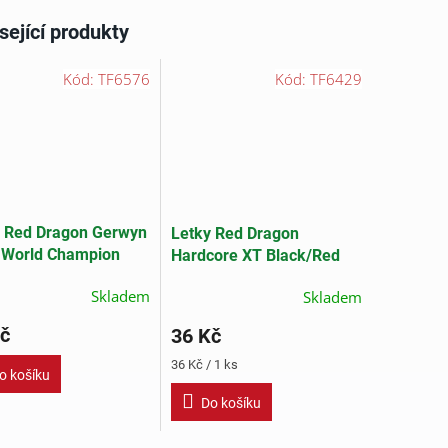
sející produkty
Kód:
TF6576
Kód:
TF6429
y Red Dragon Gerwyn
Letky Red Dragon
 World Champion
Hardcore XT Black/Red
r Logo
Skladem
Skladem
č
36 Kč
Měrná
36 Kč / 1 ks
o košíku
cena:
Do košíku