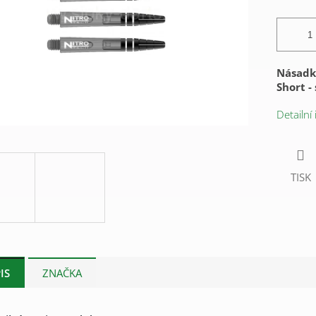
Násadky
Short -
Detailní
TISK
IS
ZNAČKA