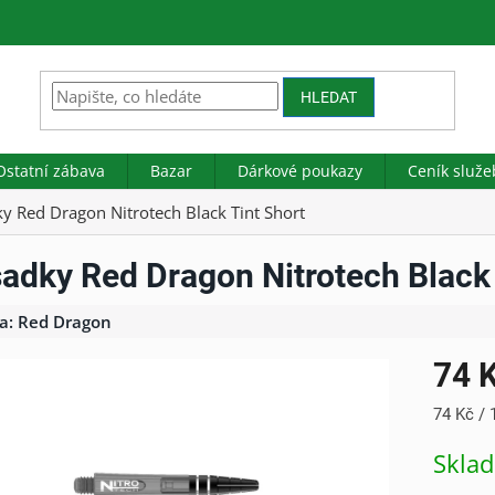
HLEDAT
Ostatní zábava
Bazar
Dárkové poukazy
Ceník služe
y Red Dragon Nitrotech Black Tint Short
adky Red Dragon Nitrotech Black 
a:
Red Dragon
74 
Měrná
74 Kč / 
cena:
Skla