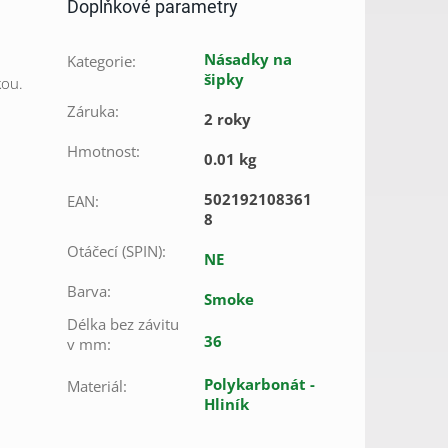
Doplňkové parametry
Násadky na
Kategorie
:
šipky
kou.
Záruka
:
2 roky
Hmotnost
:
0.01 kg
502192108361
EAN
:
8
Otáčecí (SPIN)
:
NE
Barva
:
Smoke
Délka bez závitu
36
v mm
:
Polykarbonát -
Materiál
:
Hliník