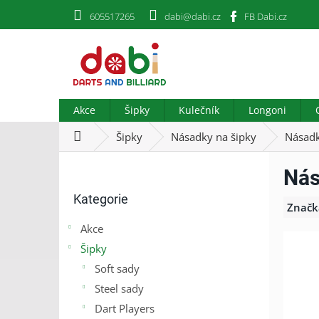
Přejít
605517265
dabi@dabi.cz
FB Dabi.cz
na
obsah
Akce
Šipky
Kulečník
Longoni
Domů
Šipky
Násadky na šipky
Násadk
P
Nás
o
Přeskočit
s
Kategorie
kategorie
t
Značk
r
Akce
a
Šipky
n
n
Soft sady
í
Steel sady
p
Dart Players
a