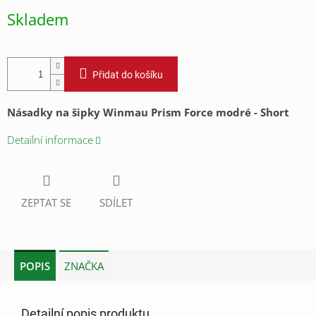
cena:
Skladem
Přidat do košíku
Násadky na šipky Winmau Prism Force modré - Short
Detailní informace
ZEPTAT SE
SDÍLET
POPIS
ZNAČKA
Detailní popis produktu