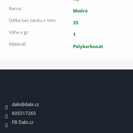
Barva
:
Modrá
Délka bez závitu v mm
:
35
Váha v gr
:
1
Materiál
:
Polykarbonát
Z
á
p
a
Kontakt
t
dabi
@
dabi.cz
í
605517265
FB Dabi.cz