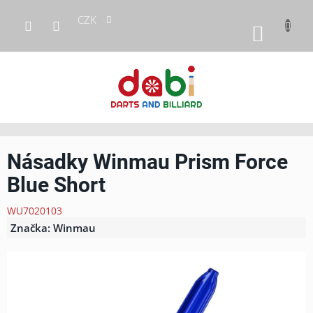
Přejít
CZK
na
NÁKUP
obsah
KOŠÍK
Násadky Winmau Prism Force
Blue Short
WU7020103
Značka:
Winmau