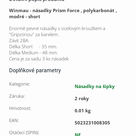
Winmau - násadky Prism Force , polykarbonát ,
modré - short
Enormě pevné násadky s ocelovým kroužkem a
"Gripzónou" za barelem.
Závit 2BA.
Délka Short - 35 mm.
Délka Medium - 48 mm.
Cena je za sadu 3 ks násadek
Doplňkové parametry
Kategorie
:
Násadky na šipky
Záruka
:
2 roky
Hmotnost
:
0.01 kg
EAN
:
5023231008305
Otáčecí (SPIN)
:
NE