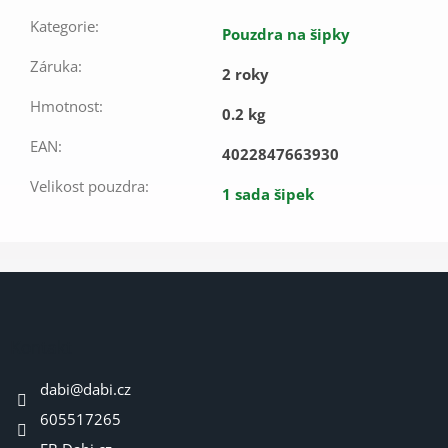
Kategorie
:
Pouzdra na šipky
Záruka
:
2 roky
Hmotnost
:
0.2 kg
EAN
:
4022847663930
Velikost pouzdra
:
1 sada šipek
Z
á
p
a
Kontakt
t
dabi
@
dabi.cz
í
605517265