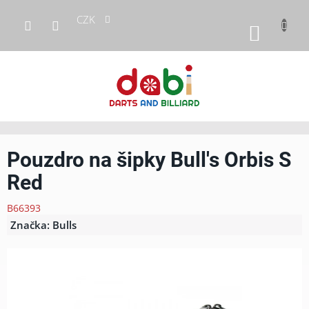
Přejít
CZK
na
NÁKUP
obsah
KOŠÍK
Pouzdro na šipky Bull's Orbis S
Red
B66393
Značka:
Bulls