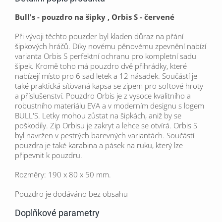
Bull's - pouzdro na šipky , Orbis S - červené
Při vývoji těchto pouzder byl kladen důraz na přání
šipkových hráčů.
Díky novému pěnovému zpevnění nabízí
varianta Orbis S perfektní ochranu pro kompletní sadu
šipek. Kromě toho má pouzdro dvě přihrádky, které
nabízejí místo pro 6 sad letek a 12 násadek. Součástí je
také praktická síťovaná kapsa se zipem pro softové hroty
a příslušenství. Pouzdro Orbis je z vysoce kvalitního a
robustního materiálu EVA a v moderním designu s logem
BULL'S. Letky mohou zůstat na šipkách, aniž by se
poškodily. Zip Orbisu je zakryt a lehce se otvírá. Orbis S
byl navržen v pestrých barevných variantách.
Součástí
pouzdra je také karabina a pásek na ruku, který lze
připevnit k pouzdru.
Rozměry: 190 x 80 x 50 mm.
Pouzdro je dodáváno bez obsahu
Doplňkové parametry