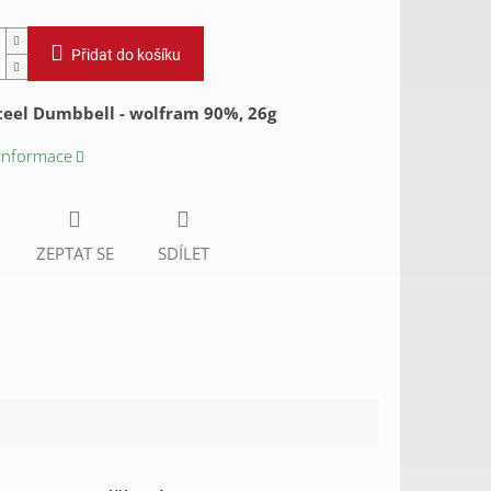
Přidat do košíku
teel Dumbbell - wolfram 90%, 26g
 informace
ZEPTAT SE
SDÍLET