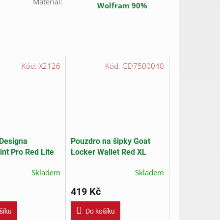
Materiál
:
Wolfram 90%
Kód:
X2126
Kód:
GD7500040
Designa
Pouzdro na šipky Goat
nt Pro Red Lite
Locker Wallet Red XL
Skladem
Skladem
419 Kč
šíku
Do košíku