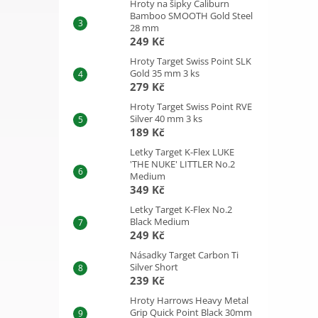
Hroty na šipky Caliburn
Bamboo SMOOTH Gold Steel
28 mm
249 Kč
Hroty Target Swiss Point SLK
Gold 35 mm 3 ks
279 Kč
Hroty Target Swiss Point RVE
Silver 40 mm 3 ks
189 Kč
Letky Target K-Flex LUKE
'THE NUKE' LITTLER No.2
Medium
349 Kč
Letky Target K-Flex No.2
Black Medium
249 Kč
Násadky Target Carbon Ti
Silver Short
239 Kč
Hroty Harrows Heavy Metal
Grip Quick Point Black 30mm