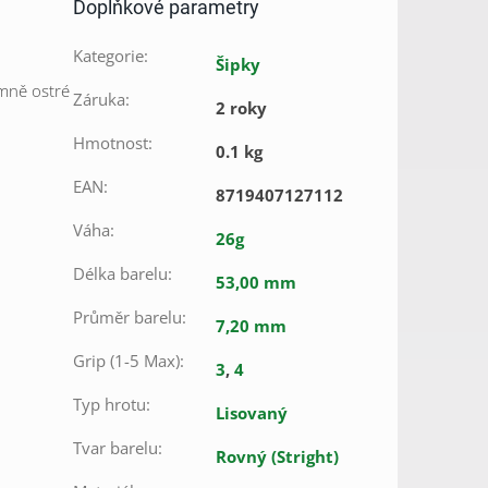
Doplňkové parametry
Kategorie
:
Šipky
emně ostré
Záruka
:
2 roky
Hmotnost
:
0.1 kg
EAN
:
8719407127112
Váha
:
26g
Délka barelu
:
53,00 mm
Průměr barelu
:
7,20 mm
Grip (1-5 Max)
:
3
,
4
Typ hrotu
:
Lisovaný
Tvar barelu
:
Rovný (Stright)