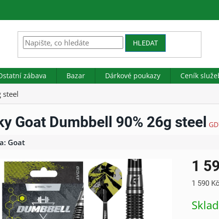
HLEDAT
Ostatní zábava
Bazar
Dárkové poukazy
Ceník služe
 steel
ky Goat Dumbbell 90% 26g steel
GD
a:
Goat
1 5
Měrná
1 590 Kč
cena:
Skla