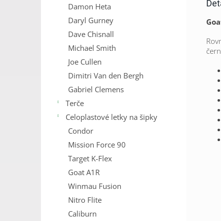
Det
Damon Heta
Daryl Gurney
Goa
Dave Chisnall
Rovn
Michael Smith
čern
Joe Cullen
Dimitri Van den Bergh
Gabriel Clemens
Terče
Celoplastové letky na šipky
Condor
Mission Force 90
Target K-Flex
Goat A1R
Winmau Fusion
Nitro Flite
Caliburn