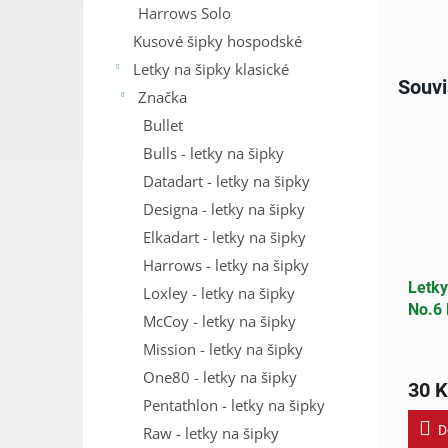
Harrows Solo
Kusové šipky hospodské
Letky na šipky klasické
Souvi
Značka
Bullet
Bulls - letky na šipky
Datadart - letky na šipky
Designa - letky na šipky
Elkadart - letky na šipky
Harrows - letky na šipky
Letky
Loxley - letky na šipky
No.6
McCoy - letky na šipky
Mission - letky na šipky
One80 - letky na šipky
30 K
Pentathlon - letky na šipky
D
Raw - letky na šipky