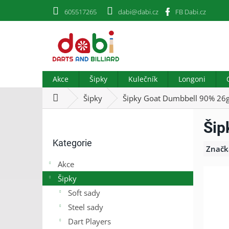
Přejít
605517265
dabi@dabi.cz
FB Dabi.cz
na
obsah
Akce
Šipky
Kulečník
Longoni
Domů
Šipky
Šipky Goat Dumbbell 90% 26g
P
Šip
o
Přeskočit
s
Kategorie
kategorie
t
Značk
r
Akce
a
Šipky
n
n
Soft sady
í
Steel sady
p
Dart Players
a