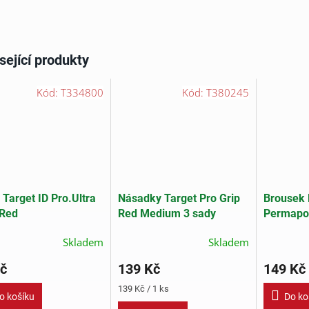
sející produkty
Kód:
T334800
Kód:
T380245
 Target ID Pro.Ultra
Násadky Target Pro Grip
Brousek 
 Red
Red Medium 3 sady
Permapoi
Skladem
Skladem
č
139 Kč
149 Kč
Měrná
139 Kč / 1 ks
o košíku
Do ko
cena: