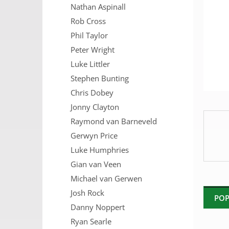
Nathan Aspinall
n
e
Rob Cross
l
Phil Taylor
Peter Wright
Luke Littler
Stephen Bunting
Chris Dobey
Jonny Clayton
Raymond van Barneveld
Gerwyn Price
Luke Humphries
Gian van Veen
Michael van Gerwen
Josh Rock
POP
Danny Noppert
Ryan Searle