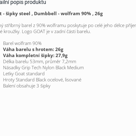
ailní popis produktu
t - šipky steel , Dumbbell - wolfram 90% , 26g
ý stříbrný barel z 90% wolframu poskytuje po celé jeho délce příj
é kroužky. Logo GOAT je v zadní části barelu.
Barel wolfram 90%
Váha barelu s hrotem: 26g
Váha kompletní šipky: 27,9g
Délka barelu 53mm, průměr 7,2mm
Násadky Grip Tech Nylon Black Medium
Letky Goat standard
Hroty Standard Black ocelové, lisované
Balení obsahuje 3 šipky