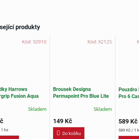
sející produkty
Kód:
S0910
Kód:
X2125
dky Harrows
Brousek Designa
Pouzdro 
grip Fusion Aqua
Permapoint Pro Blue Lite
Pro 6 Ca
Skladem
Skladem
č
149 Kč
589 Kč
Měrná
 1 ks
589 Kč / 1 
Do košíku
cena: