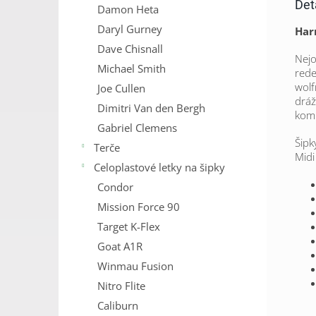
Det
Damon Heta
Daryl Gurney
Harr
Dave Chisnall
Nejo
Michael Smith
rede
wolf
Joe Cullen
dráž
Dimitri Van den Bergh
komb
Gabriel Clemens
Šipk
Terče
Midi
Celoplastové letky na šipky
Condor
Mission Force 90
Target K-Flex
Goat A1R
Winmau Fusion
Nitro Flite
Caliburn