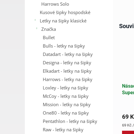
Harrows Solo
Kusové šipky hospodské
Letky na šipky klasické
Souvi
Značka
Bullet
Bulls - letky na šipky
Datadart - letky na šipky
Designa - letky na šipky
Elkadart - letky na šipky
Harrows - letky na šipky
Nása
Loxley - letky na šipky
Super
McCoy - letky na šipky
Midi
Mission - letky na šipky
One80 - letky na šipky
69 K
Pentathlon - letky na šipky
Měrná
69 Kč /
Raw - letky na šipky
cena: