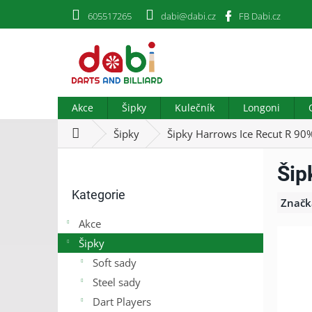
Přejít
605517265
dabi@dabi.cz
FB Dabi.cz
na
obsah
Akce
Šipky
Kulečník
Longoni
Domů
Šipky
Šipky Harrows Ice Recut R 90%
P
Šip
o
Přeskočit
s
Kategorie
kategorie
t
Značk
r
Akce
a
Šipky
n
n
Soft sady
í
Steel sady
p
Dart Players
a