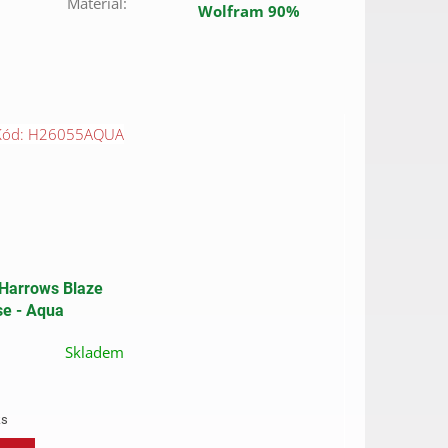
Materiál
:
Wolfram 90%
Kód:
H26055AQUA
Harrows Blaze
se - Aqua
Skladem
ks