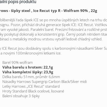
ailní popis produktu
ows - šipky steel , Ice Recut typ R - Wolfram 90% , 22g
blíbenější řada šipek ICE se po mnoha úspěšných letech na trhu d
signu. Pozor, přichází druhá generace šipek ICE: ICE Recut.
Vstřik
ram vysoké jakosti. Paralelní barel. Precizní frézování a rozličné pr
ky poskytují dokonalý a konzistentní grip. Černý potah nitridem tita
inaci s metalicky modrou vrstvou vytváří ledově chladný vzhled.
y ICE Recut jsou dodávány spolu s karbonovými násadkami Silver S
 a novými 100mikronovými letkami Ice.
Barel 90% wolfram
Váha barelu s hrotem: 22,1g
Váha kompletní šipky: 23,9g
Délka barelu 51mm, průměr 6,6mm
Násadky Harrows Supergrip Carbon Black/Silver midi
Letky Harrows ,,ICE Recut" standard
Hroty Standard Black ocelové, lisované
Balení obsahuje 3 šipky