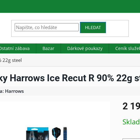
HLEDAT
Ostatní zábava
Bazar
Dárkové poukazy
Ceník služe
 22g steel
ky Harrows Ice Recut R 90% 22g s
a:
Harrows
2 1
Měrná
Skla
cena: