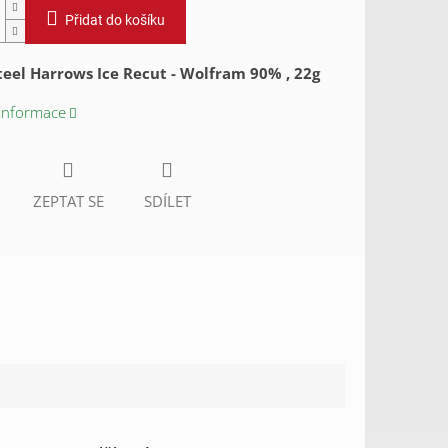
Přidat do košíku
teel Harrows Ice Recut - Wolfram 90% , 22g
 informace
ZEPTAT SE
SDÍLET