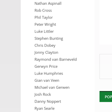
Nathan Aspinall
n
e
Rob Cross
l
Phil Taylor
Peter Wright
Luke Littler
Stephen Bunting
Chris Dobey
Jonny Clayton
Raymond van Barneveld
Gerwyn Price
Luke Humphries
Gian van Veen
Michael van Gerwen
Josh Rock
POP
Danny Noppert
Ryan Searle