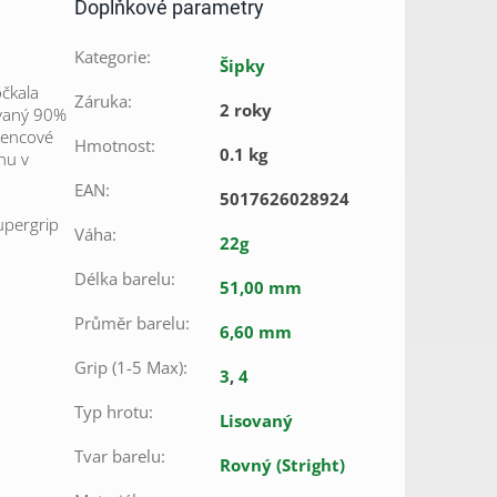
Doplňkové parametry
Kategorie
:
Šipky
očkala
Záruka
:
2 roky
ovaný 90%
stencové
Hmotnost
:
0.1 kg
nu v
EAN
:
5017626028924
upergrip
Váha
:
22g
Délka barelu
:
51,00 mm
Průměr barelu
:
6,60 mm
Grip (1-5 Max)
:
3
,
4
Typ hrotu
:
Lisovaný
Tvar barelu
:
Rovný (Stright)