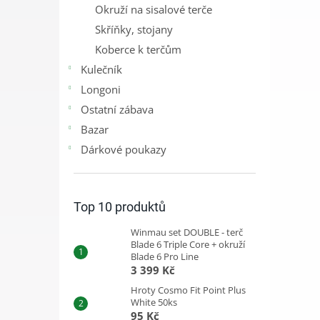
Okruží na sisalové terče
Skříňky, stojany
Koberce k terčům
Kulečník
Longoni
Ostatní zábava
Bazar
Dárkové poukazy
Top 10 produktů
Winmau set DOUBLE - terč
Blade 6 Triple Core + okruží
Blade 6 Pro Line
3 399 Kč
Hroty Cosmo Fit Point Plus
White 50ks
95 Kč