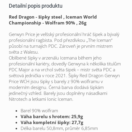
Detailní popis produktu
Red Dragon - šipky steel , Iceman World
Championship - Wolfram 90% , 26g
Gerwyn Price je velšský profesionální hráč šipek a bývalý
profesionální ragbista. Pod přezdívkou „The Iceman“
působí na turnajích PDC. Zároveň je prvním mistrem
světa z Walesu.
Oblíbené šipky v arzenálu Icemana během jeho
profesionální kariéry, dovedly Gerwyna k několika titulům
PDC Major a na vrchol světa šipek – mistr světa PDC a
světová jednička v roce 2021.
Šipky Red Dragon Gerwyn
Price WCH jsou šipky s barely z 90% wolframu v
moderním designu. Černá barva dodává šipkám
jedinečný vzhled. Barely jsou doplněny násadkami
Nitrotech a letkami Ionic Iceman.
Barel 90% wolfram
Váha barelu s hrotem: 25,9g
Váha kompletní šipky: 27,7g
Délka barelu 50,8mm, průměr 6,85mm