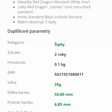
Násadky Red Dragon Nitrotech White
short
Letky Red Dragon ,,Iceman"
Ionic extra thick
standard
Hroty Standard Black ocelové, lisované
Balení obsahuje 3 šipky
Doplňkové parametry
Kategorie
:
Šipky
Záruka
:
2 roky
Hmotnost
:
0.1 kg
EAN
:
5021921088811
Váha
:
26g
Délka barelu
:
50,80 mm
Průměr barelu
:
6,85 mm