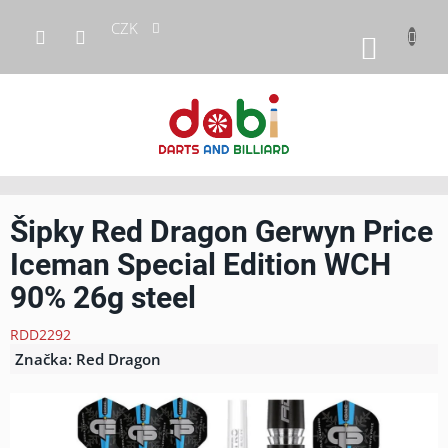
Přejít
CZK
na
NÁKUP
obsah
KOŠÍK
Šipky Red Dragon Gerwyn Price
Iceman Special Edition WCH
90% 26g steel
RDD2292
Značka:
Red Dragon