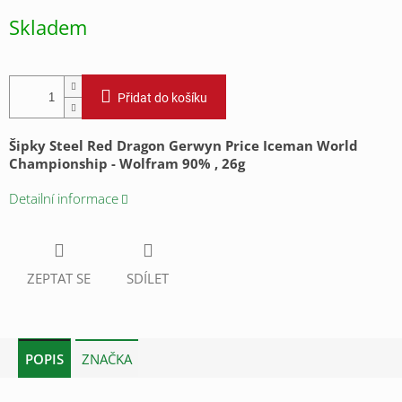
Měrná
Skladem
cena:
Přidat do košíku
Šipky Steel Red Dragon Gerwyn Price Iceman World
Championship - Wolfram 90% , 26g
Detailní informace
ZEPTAT SE
SDÍLET
POPIS
ZNAČKA