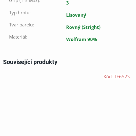
Grip (1-5 Max)
:
3
Typ hrotu
:
Lisovaný
Tvar barelu
:
Rovný (Stright)
Materiál
:
Wolfram 90%
Související produkty
Kód:
TF6523