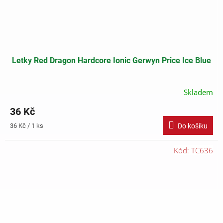
Letky Red Dragon Hardcore Ionic Gerwyn Price Ice Blue
Skladem
36 Kč
Měrná
36 Kč / 1 ks
Do košíku
cena:
Kód:
TC636