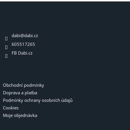
Z
á
p
a
Kontakt
t
dabi
@
dabi.cz
í
605517265
FB Dabi.cz
Informace pro vás
Obchodní podmínky
Doprava a platba
Podmínky ochrany osobních údajů
Cookies
Moje objednávka