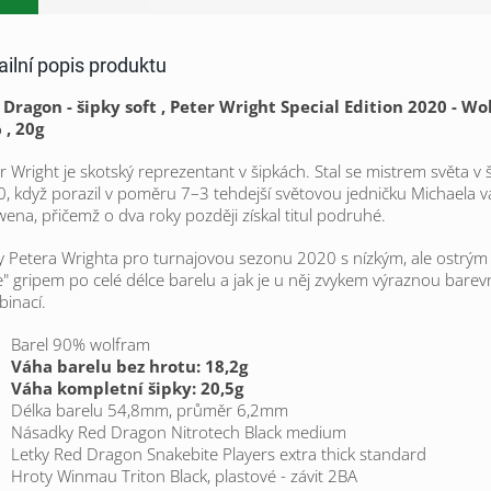
ailní popis produktu
Dragon - šipky soft , Peter Wright Special Edition 2020 -
Wo
 , 20g
r Wright je skotský reprezentant v šipkách. Stal se mistrem světa v 
, když porazil v poměru 7–3 tehdejší světovou jedničku Michaela 
ena, přičemž o dva roky později získal titul podruhé.
y Petera Wrighta pro turnajovou sezonu 2020 s nízkým, ale ostrým
" gripem po celé délce barelu a jak je u něj zvykem výraznou bare
inací.
Barel 90% wolfram
Váha barelu bez hrotu: 18,2g
Váha kompletní šipky: 20,5g
Délka barelu 54,8mm, průměr 6,2mm
Násadky Red Dragon Nitrotech Black
medium
Letky Red Dragon Snakebite Players extra thick standard
Hroty Winmau Triton Black, plastové - závit 2BA