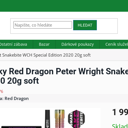
HLEDAT
Ostatní zábava
Bazar
Dárkové poukazy
Ceník služe
t Snakebite WCH Special Edition 2020 20g soft
ky Red Dragon Peter Wright Snake
0 20g soft
76
a:
Red Dragon
1 9
Měrná
Skla
cena: