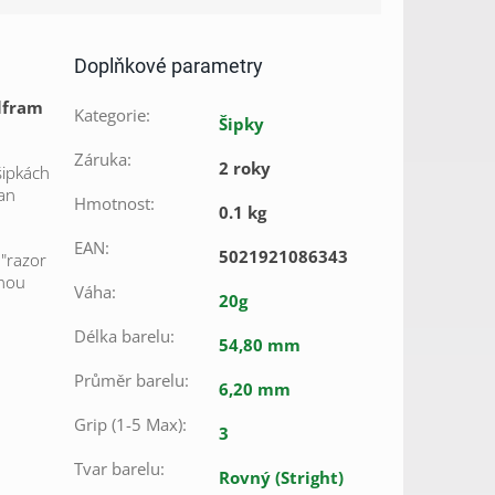
Doplňkové parametry
lfram
Kategorie
:
Šipky
Záruka
:
2 roky
šipkách
van
Hmotnost
:
0.1 kg
EAN
:
5021921086343
 "razor
vnou
Váha
:
20g
Délka barelu
:
54,80 mm
Průměr barelu
:
6,20 mm
Grip (1-5 Max)
:
3
Tvar barelu
:
Rovný (Stright)