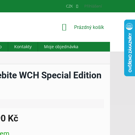
CZK
Přihlášení
NÁKUPNÍ
Prázdný košík
KOŠÍK
b
Kontakty
Moje objednávka
bite WCH Special Edition
90 Kč
dem