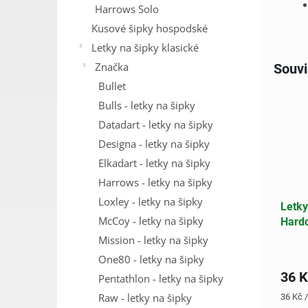
Harrows Solo
Kusové šipky hospodské
Letky na šipky klasické
Značka
Souvi
Bullet
Bulls - letky na šipky
Datadart - letky na šipky
Designa - letky na šipky
Elkadart - letky na šipky
Harrows - letky na šipky
Loxley - letky na šipky
Letky
McCoy - letky na šipky
Hardc
Snake
Mission - letky na šipky
One80 - letky na šipky
36 K
Pentathlon - letky na šipky
Raw - letky na šipky
Měrná
36 Kč /
cena: