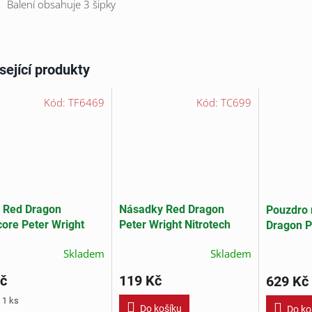
Balení obsahuje 3 šipky
sející produkty
Kód:
TF6469
Kód:
TC699
 Red Dragon
Násadky Red Dragon
Pouzdro 
ore Peter Wright
Peter Wright Nitrotech
Dragon P
bite Purple
Purple/Black Medium
Snakebit
Skladem
Skladem
Champio
č
119 Kč
629 Kč
 1 ks
Do košíku
Do ko