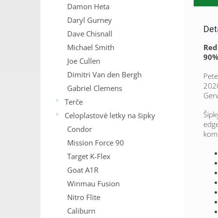
Damon Heta
Daryl Gurney
Det
Dave Chisnall
Michael Smith
Red 
90%
Joe Cullen
Dimitri Van den Bergh
Pete
2020
Gabriel Clemens
Gerw
Terče
Šipk
Celoplastové letky na šipky
edge
Condor
komb
Mission Force 90
Target K-Flex
Goat A1R
Winmau Fusion
Nitro Flite
Caliburn