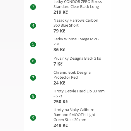
Letky CONDOR ZERO Stress
Standard Clear Black Long
219 Kč
Násadky Harrows Carbon
360 Blue Short
79 Kč
Letky Winmau Mega MVG
231
36 Kč
Pružinky Designa Black 3 ks
7 Kč
Chránič letek Designa
Protector Red
24 Kč
Hroty L-style Hard Lip 30 mm
- 6 ks
250 Kč
Hroty na šipky Caliburn
Bamboo SMOOTH Light
Green Steel 30 mm
249 Kč