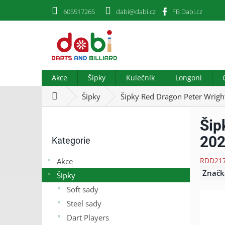
Přejít
605517265
dabi@dabi.cz
FB Dabi.cz
na
obsah
Akce
Šipky
Kulečník
Longoni
Domů
Šipky
Šipky Red Dragon Peter Wrigh
P
Šip
o
Přeskočit
s
202
Kategorie
kategorie
t
r
RDD21
Akce
a
Značk
Šipky
n
n
Soft sady
í
Steel sady
p
Dart Players
a