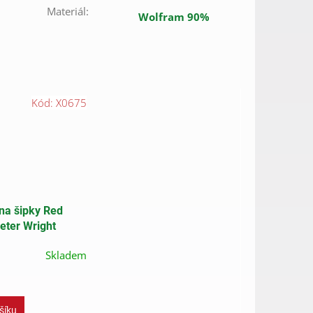
Materiál
:
Wolfram 90%
Kód:
X0675
na šipky Red
eter Wright
e Double World
Skladem
n
šíku