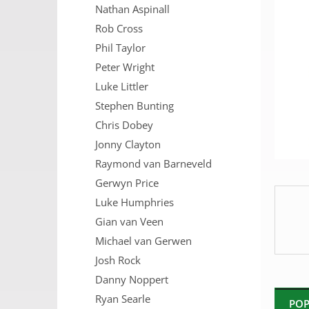
Nathan Aspinall
n
e
Rob Cross
l
Phil Taylor
Peter Wright
Luke Littler
Stephen Bunting
Chris Dobey
Jonny Clayton
Raymond van Barneveld
Gerwyn Price
Luke Humphries
Gian van Veen
Michael van Gerwen
Josh Rock
Danny Noppert
Ryan Searle
POP