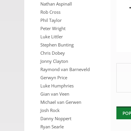
Nathan Aspinall
n
e
Rob Cross
l
Phil Taylor
Peter Wright
Luke Littler
Stephen Bunting
Chris Dobey
Jonny Clayton
Raymond van Barneveld
Gerwyn Price
Luke Humphries
Gian van Veen
Michael van Gerwen
Josh Rock
POP
Danny Noppert
Ryan Searle