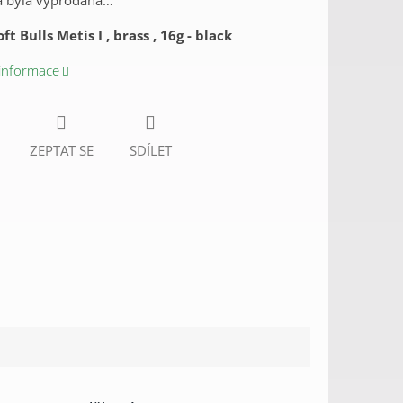
a byla vyprodána…
ft Bulls Metis I , brass , 16g - black
 informace
ZEPTAT SE
SDÍLET