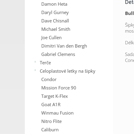
Det
Damon Heta
Daryl Gurney
Bull
Dave Chisnall
Šipk
Michael Smith
mos
Joe Cullen
Délk
Dimitri Van den Bergh
Gabriel Clemens
Sada
Con
Terče
Celoplastové letky na šipky
Condor
Mission Force 90
Target K-Flex
Goat A1R
Winmau Fusion
Nitro Flite
Caliburn