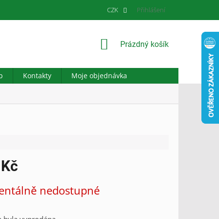
CZK
Přihlášení
NÁKUPNÍ
Prázdný košík
KOŠÍK
b
Kontakty
Moje objednávka
 Kč
ntálně nedostupné