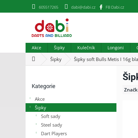
Přejít
605517265
dabi@dabi.cz
FB Dabi.cz
na
obsah
Akce
Šipky
Kulečník
Longoni
Domů
Šipky
Šipky soft Bulls Metis I 16g bl
P
Šip
o
Přeskočit
s
Kategorie
kategorie
t
Značk
r
Akce
a
Šipky
n
n
Soft sady
í
Steel sady
p
Dart Players
a