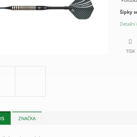
Položk
Šipky so
Detailní
TISK
IS
ZNAČKA