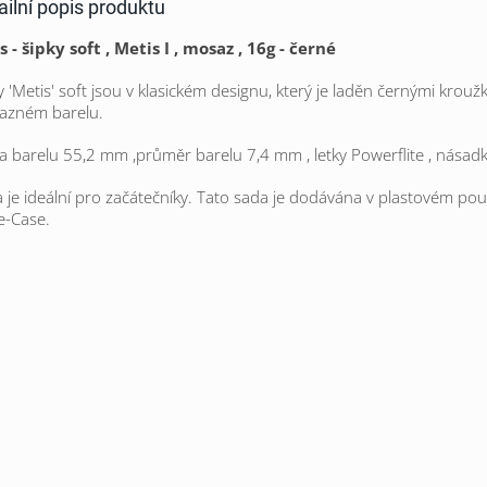
ailní popis produktu
s - šipky soft , Metis I , mosaz , 16g - černé
y 'Metis' soft jsou v klasickém designu, který je laděn černými krouž
azném barelu.
a barelu 55,2 mm ,průměr barelu 7,4 mm , letky Powerflite , násadk
 je ideální pro začátečníky. Tato sada je dodávána v plastovém po
e-Case.