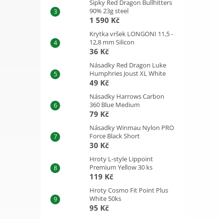
Šipky Red Dragon Bullhitters
90% 23g steel
1 590 Kč
Krytka vršek LONGONI 11,5 -
12,8 mm Silicon
36 Kč
Násadky Red Dragon Luke
Humphries Joust XL White
49 Kč
Násadky Harrows Carbon
360 Blue Medium
79 Kč
Násadky Winmau Nylon PRO
Force Black Short
30 Kč
Hroty L-style Lippoint
Premium Yellow 30 ks
119 Kč
Hroty Cosmo Fit Point Plus
White 50ks
95 Kč