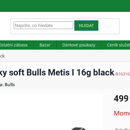
HLEDAT
Ostatní zábava
Bazar
Dárkové poukazy
Ceník služe
ack
ky soft Bulls Metis I 16g black
B16316
a:
Bulls
499
Měrná
Mome
cena: