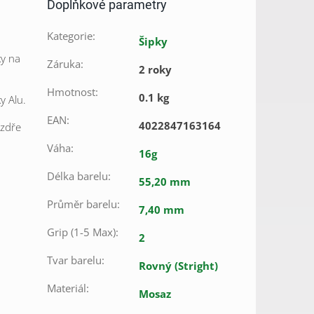
Doplňkové parametry
Kategorie
:
Šipky
ky na
Záruka
:
2 roky
Hmotnost
:
0.1 kg
y Alu.
EAN
:
4022847163164
uzdře
Váha
:
16g
Délka barelu
:
55,20 mm
Průměr barelu
:
7,40 mm
Grip (1-5 Max)
:
2
Tvar barelu
:
Rovný (Stright)
Materiál
:
Mosaz