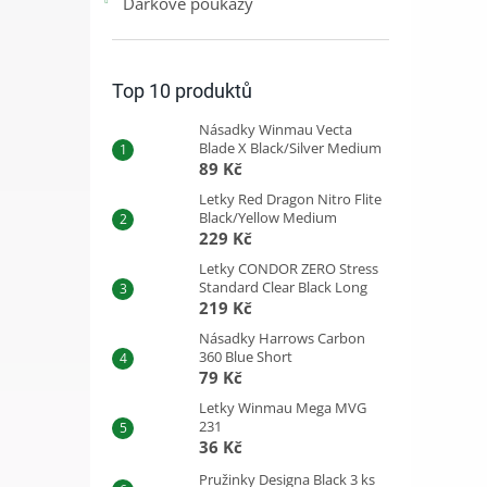
Dárkové poukazy
Top 10 produktů
Násadky Winmau Vecta
Blade X Black/Silver Medium
89 Kč
Letky Red Dragon Nitro Flite
Black/Yellow Medium
229 Kč
Letky CONDOR ZERO Stress
Standard Clear Black Long
219 Kč
Násadky Harrows Carbon
360 Blue Short
79 Kč
Letky Winmau Mega MVG
231
36 Kč
Pružinky Designa Black 3 ks