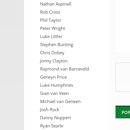
Nathan Aspinall
n
e
Rob Cross
l
Phil Taylor
Peter Wright
Luke Littler
Stephen Bunting
Chris Dobey
Jonny Clayton
Raymond van Barneveld
Gerwyn Price
Luke Humphries
Gian van Veen
Michael van Gerwen
Josh Rock
POP
Danny Noppert
Ryan Searle