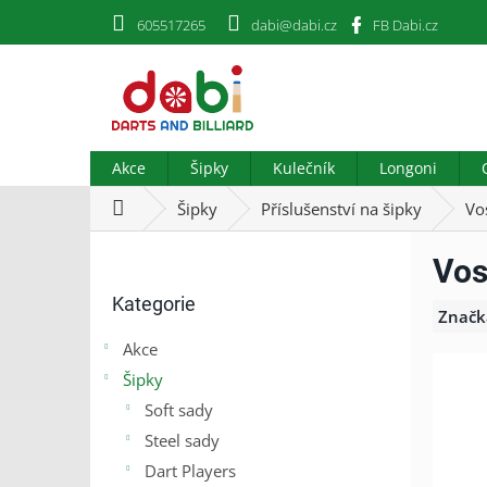
Přejít
605517265
dabi@dabi.cz
FB Dabi.cz
na
obsah
Akce
Šipky
Kulečník
Longoni
Domů
Šipky
Příslušenství na šipky
Vo
P
Vos
o
Přeskočit
s
Kategorie
kategorie
t
Značk
r
Akce
a
Šipky
n
n
Soft sady
í
Steel sady
p
Dart Players
a