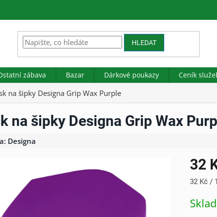
HLEDAT
Ostatní zábava
Bazar
Dárkové poukazy
Ceník služe
sk na šipky Designa Grip Wax Purple
k na šipky Designa Grip Wax Purp
a:
Designa
32 
Měrná
32 Kč / 
cena:
Skla