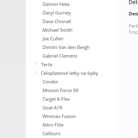
Det
Damon Heta
Daryl Gurney
Desi
Dave Chisnall
Perf
Michael Smith
Troc
Joe Cullen
Dimitri Van den Bergh
Gabriel Clemens
Terče
Celoplastové letky na šipky
Condor
Mission Force 90
Target K-Flex
Goat A1R
Winmau Fusion
Nitro Flite
Caliburn