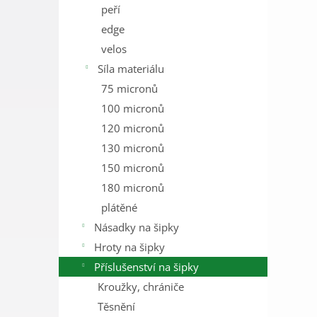
peří
edge
velos
Síla materiálu
75 micronů
100 micronů
120 micronů
130 micronů
150 micronů
180 micronů
plátěné
Násadky na šipky
Hroty na šipky
Příslušenství na šipky
Kroužky, chrániče
Těsnění