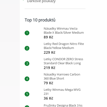
Dárkové poukazy
Top 10 produktů
Násadky Winmau Vecta
Blade X Black/Silver Medium
89 Kč
Letky Red Dragon Nitro Flite
Black/Yellow Medium
229 Kč
Letky CONDOR ZERO Stress
Standard Clear Black Long
219 Kč
Násadky Harrows Carbon
360 Blue Short
79 Kč
Letky Winmau Mega MVG
231
36 Kč
Pružinky Designa Black 3 ks