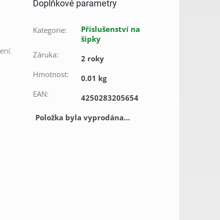
Doplňkové parametry
Příslušenství na
Kategorie
:
šipky
ení.
Záruka
:
2 roky
Hmotnost
:
0.01 kg
EAN
:
4250283205654
Položka byla vyprodána…