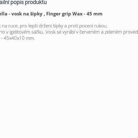
ailní popis produktu
lla - vosk na šipky , Finger grip Wax - 45 mm
 na ruce, pro lepší držení šipky a proti pocení rukou.
no v igelitovém sáčku. Vosk se vyrábí v červeném a zeleném proved
l - 45x40x10 mm.