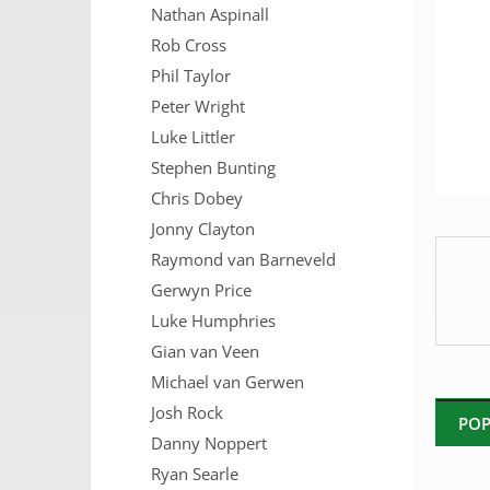
Nathan Aspinall
n
e
Rob Cross
l
Phil Taylor
Peter Wright
Luke Littler
Stephen Bunting
Chris Dobey
Jonny Clayton
Raymond van Barneveld
Gerwyn Price
Luke Humphries
Gian van Veen
Michael van Gerwen
Josh Rock
POP
Danny Noppert
Ryan Searle