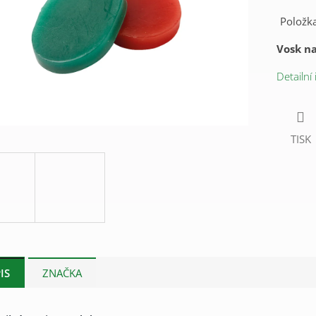
Položk
Vosk na
Detailní
TISK
IS
ZNAČKA