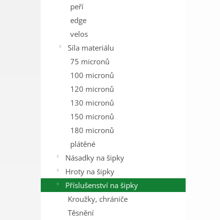
peří
edge
velos
Síla materiálu
75 micronů
100 micronů
120 micronů
130 micronů
150 micronů
180 micronů
plátěné
Násadky na šipky
Hroty na šipky
Příslušenství na šipky
Kroužky, chrániče
Těsnění