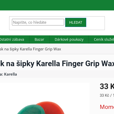
HLEDAT
Ostatní zábava
Bazar
Dárkové poukazy
Ceník služe
sk na šipky Karella Finger Grip Wax
k na šipky Karella Finger Grip Wa
a:
Karella
33 
Měrná
33 Kč / 
cena:
Mome