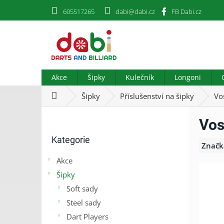
Přejít
605517265
dabi@dabi.cz
FB Dabi.cz
na
obsah
Akce
Šipky
Kulečník
Longoni
Domů
Šipky
Příslušenství na šipky
Vo
P
Vos
o
Přeskočit
s
Kategorie
kategorie
t
Značk
r
Akce
a
Šipky
n
n
Soft sady
í
Steel sady
p
Dart Players
a