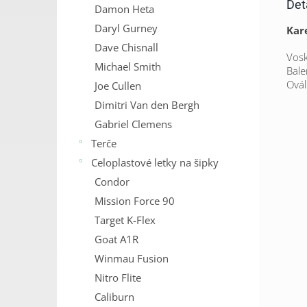
Det
Damon Heta
Daryl Gurney
Kare
Dave Chisnall
Vosk
Michael Smith
Bale
Ová
Joe Cullen
Dimitri Van den Bergh
Gabriel Clemens
Terče
Celoplastové letky na šipky
Condor
Mission Force 90
Target K-Flex
Goat A1R
Winmau Fusion
Nitro Flite
Caliburn