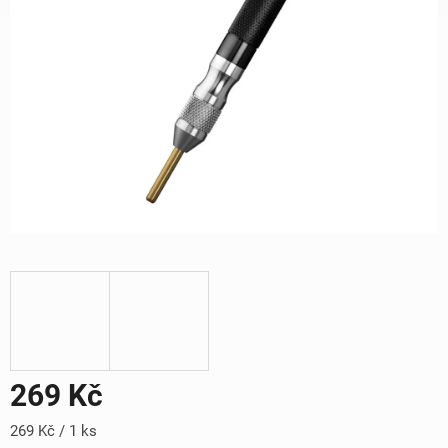
269 Kč
Měrná
269 Kč / 1 ks