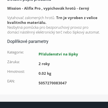
Mission - Alifix Pro , vypichovák hrotů - černý
Vytahovač zalomených hrotů.
Trn je vyroben z velice
kvalitního materiálu.
Nezbytná pomůcka pro bezporuchový provoz pro
domácí nástěnný elektronický terč nebo šipkový automat.
Doplňkové parametry
Kategorie
:
Příslušenství na šipky
Záruka
:
2 roky
Hmotnost
:
0.02 kg
EAN
:
5057270083047
Z