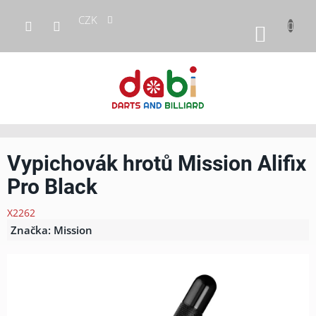
Přejít
CZK
na
NÁKUP
obsah
KOŠÍK
Vypichovák hrotů Mission Alifix
Pro Black
X2262
Značka:
Mission