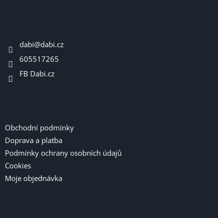
á
p
a
Kontakt
t
dabi
@
dabi.cz
í
605517265
FB Dabi.cz
Informace pro vás
Obchodní podmínky
Doprava a platba
Podmínky ochrany osobních údajů
Cookies
Moje objednávka