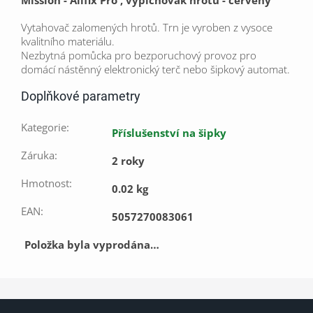
Vytahovač zalomených hrotů. Trn je vyroben z vysoce
kvalitního materiálu.
Nezbytná pomůcka pro bezporuchový provoz pro
domácí nástěnný elektronický terč nebo šipkový automat.
Doplňkové parametry
Kategorie
:
Příslušenství na šipky
Záruka
:
2 roky
Hmotnost
:
0.02 kg
EAN
:
5057270083061
Položka byla vyprodána…
Z