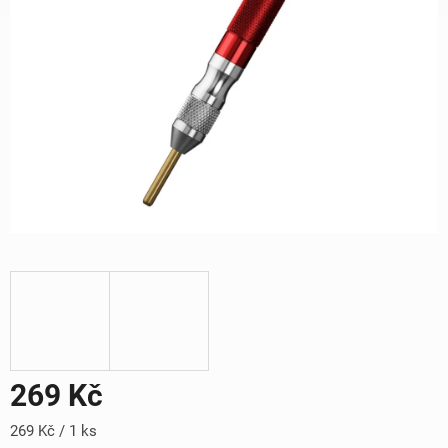
269 Kč
Měrná
269 Kč / 1 ks