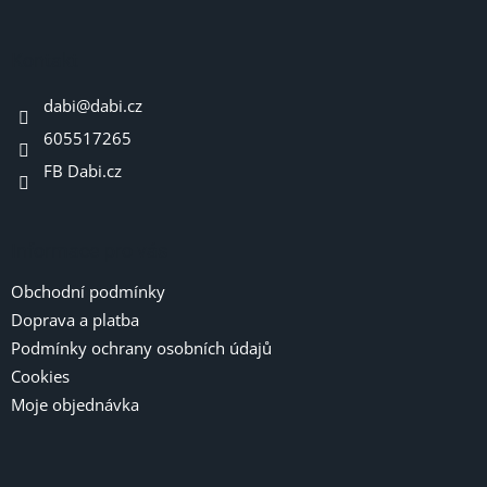
á
p
a
Kontakt
t
dabi
@
dabi.cz
í
605517265
FB Dabi.cz
Informace pro vás
Obchodní podmínky
Doprava a platba
Podmínky ochrany osobních údajů
Cookies
Moje objednávka