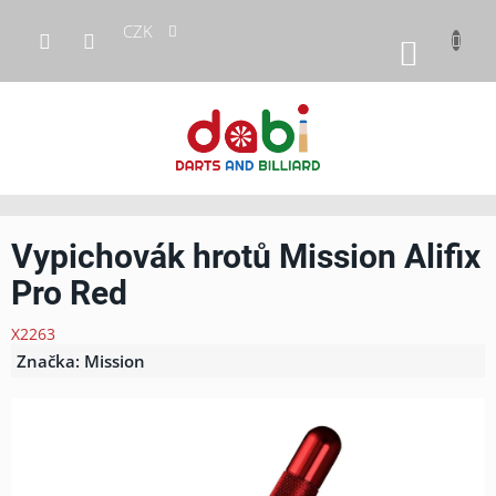
Přejít
CZK
na
NÁKUP
obsah
KOŠÍK
Vypichovák hrotů Mission Alifix
Pro Red
X2263
Značka:
Mission