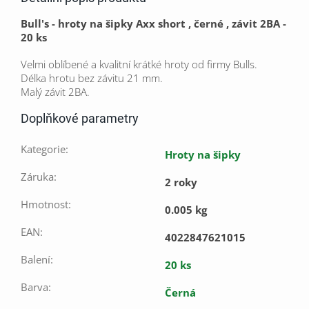
Bull's - hroty na šipky Axx short , černé , závit 2BA -
20 ks
Velmi oblíbené a kvalitní krátké hroty od firmy Bulls.
Délka hrotu bez závitu 21 mm.
Malý závit 2BA.
Doplňkové parametry
Kategorie
:
Hroty na šipky
Záruka
:
2 roky
Hmotnost
:
0.005 kg
EAN
:
4022847621015
Balení
:
20 ks
Barva
:
Černá