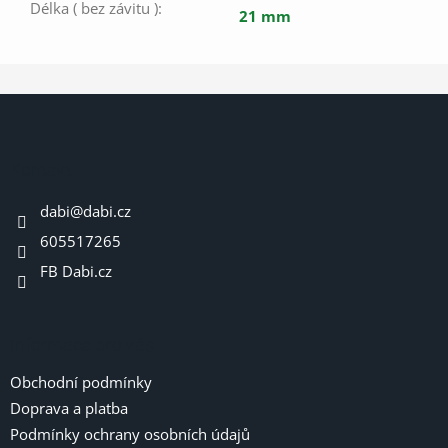
Délka ( bez závitu )
:
21 mm
Z
á
p
a
Kontakt
t
dabi
@
dabi.cz
í
605517265
FB Dabi.cz
Informace pro vás
Obchodní podmínky
Doprava a platba
Podmínky ochrany osobních údajů