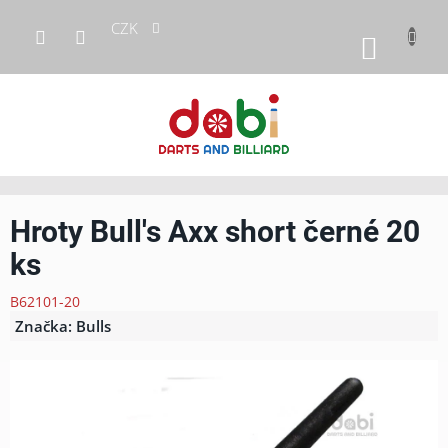
Přejít
CZK
na
NÁKUP
obsah
KOŠÍK
Hroty Bull's Axx short černé 20
ks
B62101-20
Značka:
Bulls