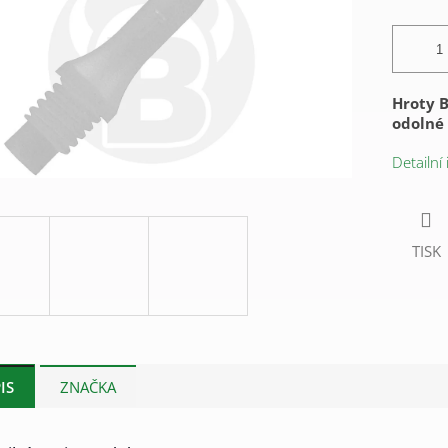
Hroty Bu
odolné 
Detailní
TISK
IS
ZNAČKA