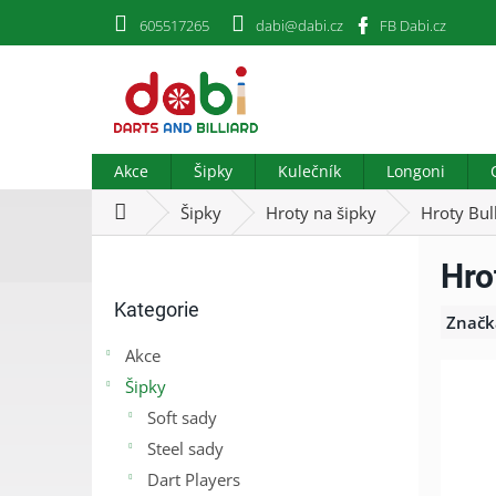
Přejít
605517265
dabi@dabi.cz
FB Dabi.cz
na
obsah
Akce
Šipky
Kulečník
Longoni
Domů
Šipky
Hroty na šipky
Hroty Bull
P
Hro
o
Přeskočit
s
Kategorie
kategorie
t
Značk
r
Akce
a
Šipky
n
n
Soft sady
í
Steel sady
p
Dart Players
a