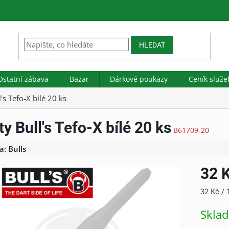
HLEDAT
Ostatní zábava
Bazar
Dárkové poukazy
Ceník služe
's Tefo-X bílé 20 ks
ty Bull's Tefo-X bílé 20 ks
B61709-20
a:
Bulls
32 
Měrná
32 Kč / 
cena:
Skla