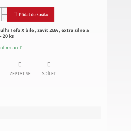
Přidat do košíku
ll's Tefo X bílé , závit 2BA , extra silné a
- 20 ks
 informace
ZEPTAT SE
SDÍLET