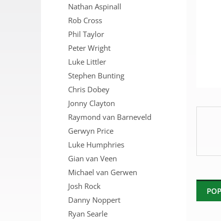
Nathan Aspinall
n
e
Rob Cross
l
Phil Taylor
Peter Wright
Luke Littler
Stephen Bunting
Chris Dobey
Jonny Clayton
Raymond van Barneveld
Gerwyn Price
Luke Humphries
Gian van Veen
Michael van Gerwen
Josh Rock
POP
Danny Noppert
Ryan Searle