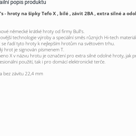
ailní popis produktu
's - hroty na šipky Tefo X , bílé , závit 2BA , extra silné a odo
kové německé krátké hroty od firmy Bull's.
ovější technologie výroby a speciální směs různých Hi-tech materiál
 se řadí tyto hroty k nejlepším hrotům na světovém trhu.
ý hrot je signován písmenem T.
eno X v názvu hrotu je označení pro extra silné odolné hroty, jak p
esionálni použití, tak i pro domácí elektronické terče.
a bez závitu 22,4 mm