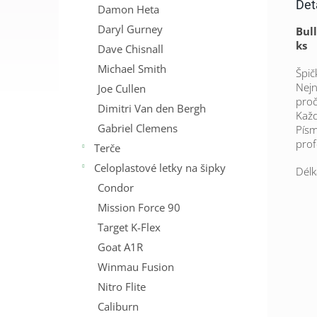
Det
Damon Heta
Daryl Gurney
Bull
ks
Dave Chisnall
Michael Smith
Špič
Nejn
Joe Cullen
proč
Dimitri Van den Bergh
Každ
Gabriel Clemens
Písm
prof
Terče
Celoplastové letky na šipky
Délk
Condor
Mission Force 90
Target K-Flex
Goat A1R
Winmau Fusion
Nitro Flite
Caliburn