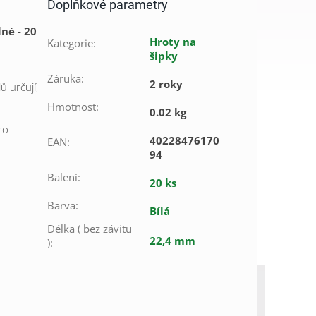
Doplňkové parametry
lné - 20
Hroty na
Kategorie
:
šipky
Záruka
:
2 roky
ů určují,
Hmotnost
:
0.02 kg
ro
40228476170
EAN
:
94
Balení
:
20 ks
Barva
:
Bílá
Délka ( bez závitu
22,4 mm
)
: