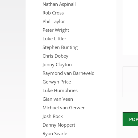
Nathan Aspinall
n
e
Rob Cross
l
Phil Taylor
Peter Wright
Luke Littler
Stephen Bunting
Chris Dobey
Jonny Clayton
Raymond van Barneveld
Gerwyn Price
Luke Humphries
Gian van Veen
Michael van Gerwen
Josh Rock
POP
Danny Noppert
Ryan Searle