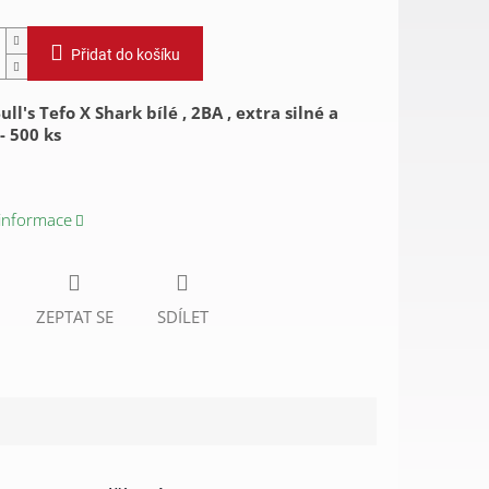
Přidat do košíku
ll's Tefo X Shark bílé , 2BA , extra silné a
- 500 ks
 informace
ZEPTAT SE
SDÍLET