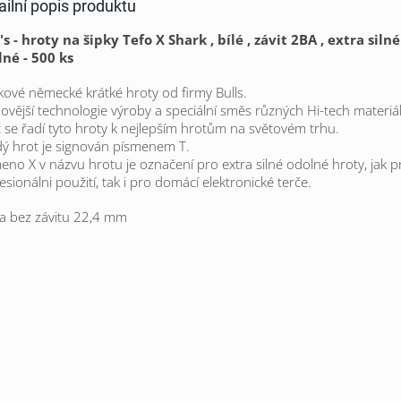
ailní popis produktu
's - hroty na šipky Tefo X Shark , bílé , závit 2BA , extra silné
né - 500 ks
kové německé krátké hroty od firmy Bulls.
ovější technologie výroby a speciální směs různých Hi-tech materiál
 se řadí tyto hroty k nejlepším hrotům na světovém trhu.
ý hrot je signován písmenem T.
eno X v názvu hrotu je označení pro extra silné odolné hroty, jak p
esionálni použití, tak i pro domácí elektronické terče.
a bez závitu 22,4 mm