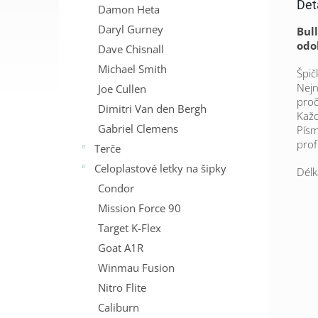
Det
Damon Heta
Daryl Gurney
Bull
odol
Dave Chisnall
Michael Smith
Špič
Nejn
Joe Cullen
proč
Dimitri Van den Bergh
Každ
Gabriel Clemens
Písm
prof
Terče
Celoplastové letky na šipky
Délk
Condor
Mission Force 90
Target K-Flex
Goat A1R
Winmau Fusion
Nitro Flite
Caliburn