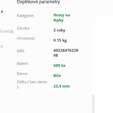
Doplňkové parametry
 a
Hroty na
Kategorie
:
šipky
Záruka
:
2 roky
ů určují,
Hmotnost
:
0.15 kg
ro
40228476220
EAN
:
98
Balení
:
500 ks
Barva
:
Bílá
Délka ( bez závitu
22,4 mm
)
: