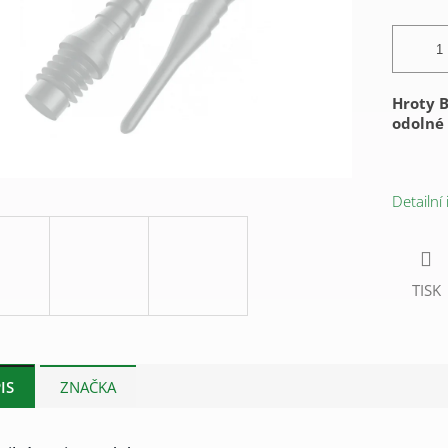
Hroty Bu
odolné 
Detailní
TISK
IS
ZNAČKA