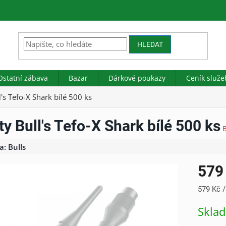
HLEDAT
Ostatní zábava
Bazar
Dárkové poukazy
Ceník služe
's Tefo-X Shark bílé 500 ks
ty Bull's Tefo-X Shark bílé 500 ks
a:
Bulls
579
Měrná
579 Kč /
cena:
Skla