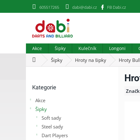
Přejít
605517265
dabi@dabi.cz
FB Dabi.cz
na
obsah
Akce
Šipky
Kulečník
Longoni
Domů
Šipky
Hroty na šipky
Hroty Bull
P
Hro
o
Přeskočit
s
Kategorie
kategorie
t
Značk
r
Akce
a
Šipky
n
n
Soft sady
í
Steel sady
p
Dart Players
a