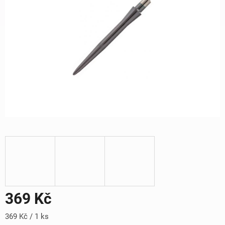
369 Kč
Měrná
369 Kč / 1 ks