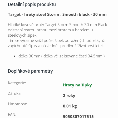
Detailní popis produktu
Target - hroty steel Storm , Smooth black - 30 mm
Hladké kovové hroty Target Storm Smooth 30 mm Black
odstraní ostrou hranu mezi hrotem a barelem u
steelových šipek.
Tím se výrazně sníží počet šipek odražených od letky již
zapíchnuté šipky a následně i prodlouží životnost letek.
délka 30mm ( délka vč. zalisované části 34,5mm )
Doplňkové parametry
Kategorie
:
Hroty na šipky
Záruka
:
2 roky
Hmotnost
:
0.01 kg
EAN
:
5050807017515