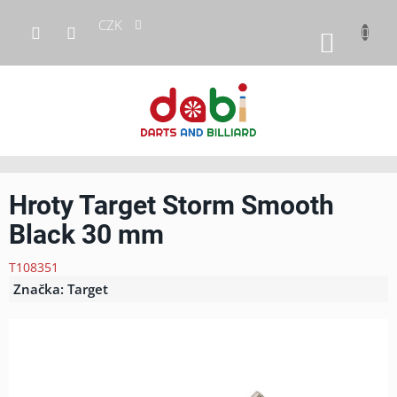
Přejít
CZK
na
NÁKUP
obsah
KOŠÍK
Hroty Target Storm Smooth
Black 30 mm
T108351
Značka:
Target