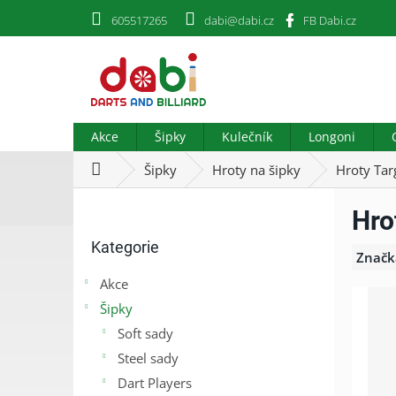
Přejít
605517265
dabi@dabi.cz
FB Dabi.cz
na
obsah
Akce
Šipky
Kulečník
Longoni
Domů
Šipky
Hroty na šipky
Hroty Tar
P
Hro
o
Přeskočit
s
Kategorie
kategorie
t
Značk
r
Akce
a
Šipky
n
n
Soft sady
í
Steel sady
p
Dart Players
a