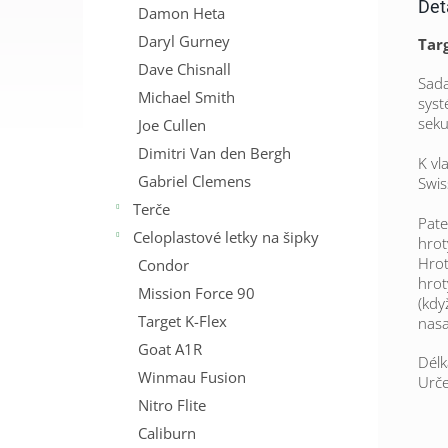
Det
Damon Heta
Daryl Gurney
Targ
Dave Chisnall
Sada
Michael Smith
syst
sek
Joe Cullen
Dimitri Van den Bergh
K vl
Gabriel Clemens
Swis
Terče
Pate
Celoplastové letky na šipky
hrot
Hrot
Condor
hrot
Mission Force 90
(kdy
Target K-Flex
nasa
Goat A1R
Délk
Winmau Fusion
Urče
Nitro Flite
Caliburn