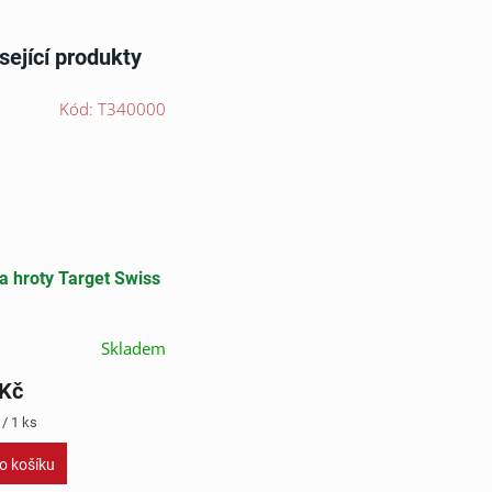
sející produkty
Kód:
T340000
na hroty Target Swiss
Skladem
 Kč
/ 1 ks
o košíku