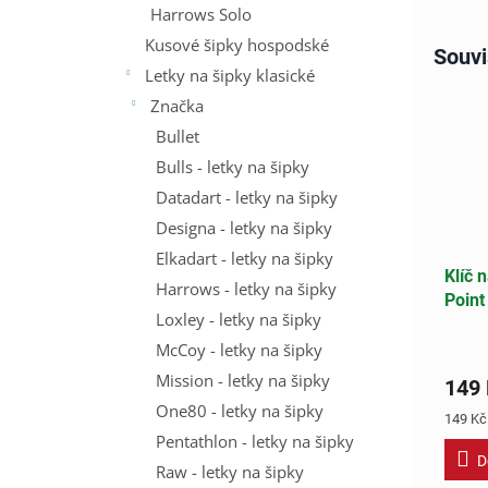
Harrows Solo
Kusové šipky hospodské
Souvi
Letky na šipky klasické
Značka
Bullet
Bulls - letky na šipky
Datadart - letky na šipky
Designa - letky na šipky
Elkadart - letky na šipky
Klíč 
Harrows - letky na šipky
Point
Loxley - letky na šipky
McCoy - letky na šipky
Mission - letky na šipky
149
One80 - letky na šipky
Měrná
149 Kč 
cena:
Pentathlon - letky na šipky
D
Raw - letky na šipky