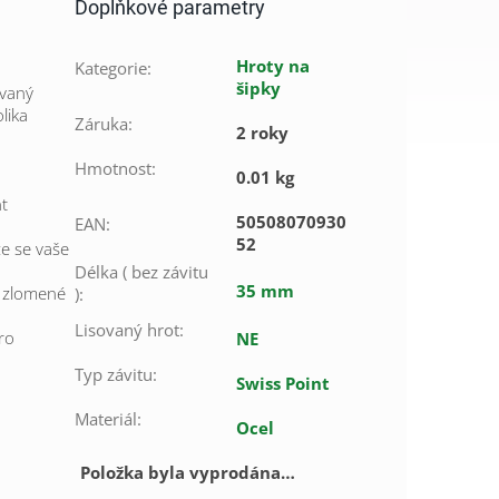
Doplňkové parametry
Hroty na
Kategorie
:
šipky
ovaný
lika
Záruka
:
2 roky
Hmotnost
:
0.01 kg
nt
50508070930
EAN
:
52
že se vaše
Délka ( bez závitu
35 mm
e zlomené
)
:
Lisovaný hrot
:
ro
NE
Typ závitu
:
Swiss Point
Materiál
:
Ocel
Položka byla vyprodána…