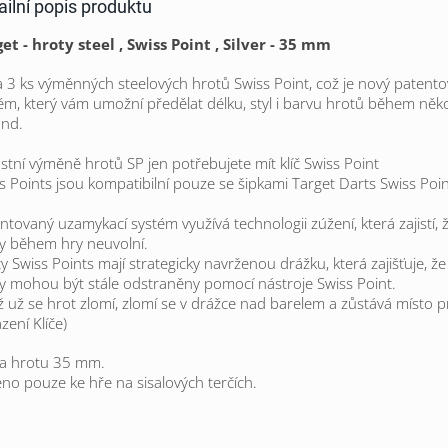
ailní popis produktu
et - hroty steel , Swiss Point , Silver - 35 mm
 3 ks výměnných steelových hrotů Swiss Point, což je nový patent
ém, který vám umožní předělat délku, styl i barvu hrotů během něko
und.
astní výměně hrotů SP jen potřebujete mít klíč Swiss Point
s Points jsou kompatibilní pouze se šipkami Target Darts Swiss Poi
ntovaný uzamykací systém využívá technologii zúžení, která zajistí, 
y během hry neuvolní.
y Swiss Points mají strategicky navrženou drážku, která zajišťuje, ž
y mohou být stále odstraněny pomocí nástroje Swiss Point.
ž už se hrot zlomí, zlomí se v drážce nad barelem a zůstává místo p
zení Klíče)
a hrotu 35 mm.
no pouze ke hře na sisalových terčích.