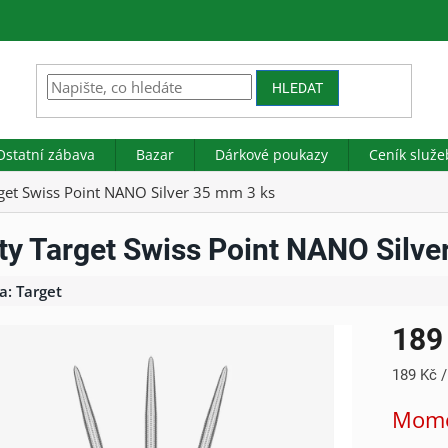
HLEDAT
Ostatní zábava
Bazar
Dárkové poukazy
Ceník služe
get Swiss Point NANO Silver 35 mm 3 ks
ty Target Swiss Point NANO Silve
a:
Target
189
Měrná
189 Kč /
cena:
Mome