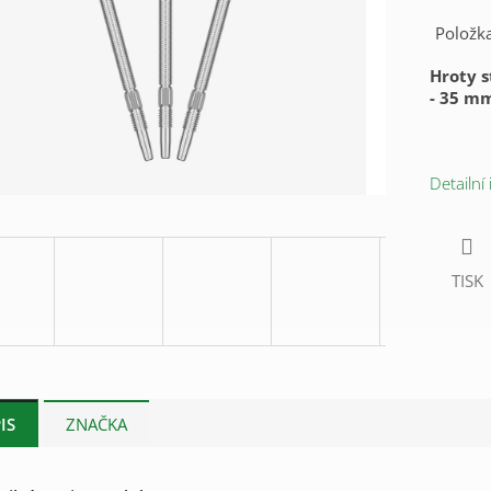
Položk
Hroty s
- 35 m
Detailní
TISK
IS
ZNAČKA