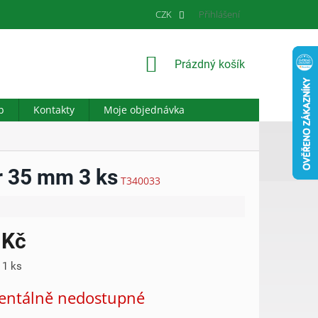
CZK
Přihlášení
NÁKUPNÍ
Prázdný košík
KOŠÍK
b
Kontakty
Moje objednávka
r 35 mm 3 ks
T340033
 Kč
 1 ks
ntálně nedostupné