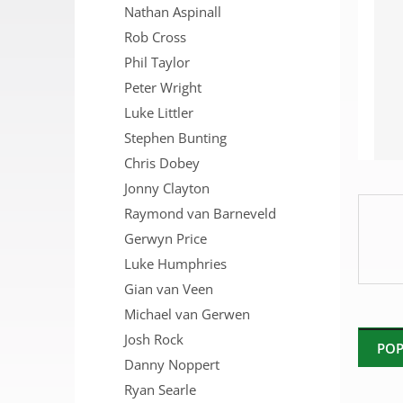
Nathan Aspinall
n
e
Rob Cross
l
Phil Taylor
Peter Wright
Luke Littler
Stephen Bunting
Chris Dobey
Jonny Clayton
Raymond van Barneveld
Gerwyn Price
Luke Humphries
Gian van Veen
Michael van Gerwen
Josh Rock
POP
Danny Noppert
Ryan Searle