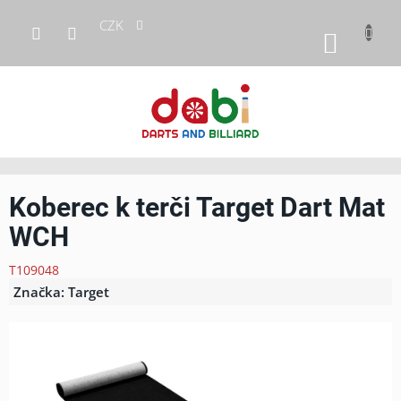
Přejít
CZK
na
NÁKUP
obsah
KOŠÍK
Koberec k terči Target Dart Mat
WCH
T109048
Značka:
Target