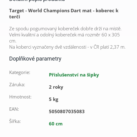
Target - World Champions Dart mat - koberec k
terči
Ze spodu pogumovaný kobereček dobře drží na místě.
Velmi kvalitní a odolný kobereček má rozměr 60 x 305
cm.
Na koberci vyznačeny dvě vzdálenosti - v ČR platí 2,37 m.
Doplňkové parametry
Kategorie
:
Příslušenství na šipky
Záruka
:
2 roky
Hmotnost
:
5 kg
EAN
:
5050807035083
Šířka
:
60 cm