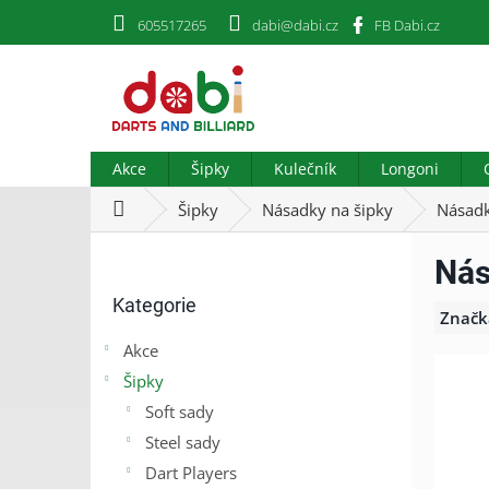
Přejít
605517265
dabi@dabi.cz
FB Dabi.cz
na
obsah
Akce
Šipky
Kulečník
Longoni
Domů
Šipky
Násadky na šipky
Násadk
P
Nás
o
Přeskočit
s
Kategorie
kategorie
t
Značk
r
Akce
a
Šipky
n
n
Soft sady
í
Steel sady
p
Dart Players
a