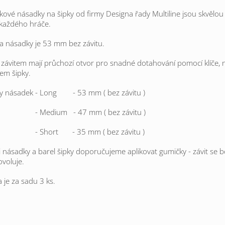
íkové násadky na šipky od firmy Designa řady Multiline jsou skvělou
každého hráče.
a násadky je 53 mm bez závitu.
závitem mají průchozí otvor pro snadné dotahování pomocí klíče,
em šipky.
y násadek - Long - 53 mm ( bez závitu )
Medium - 47 mm ( bez závitu )
Short - 35 mm ( bez závitu )
 násadky a barel šipky doporučujeme aplikovat gumičky - závit se 
voluje.
 je za sadu 3 ks.