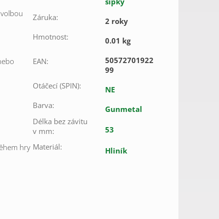
šipky
 volbou
Záruka
:
2 roky
Hmotnost
:
0.01 kg
50572701922
 nebo
EAN
:
99
Otáčecí (SPIN)
:
NE
Barva
:
Gunmetal
Délka bez závitu
53
v mm
:
Materiál
:
během hry
Hliník