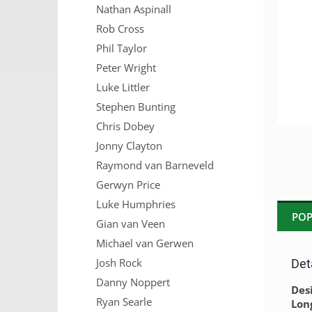
Nathan Aspinall
n
e
Rob Cross
l
Phil Taylor
Peter Wright
Luke Littler
Stephen Bunting
Chris Dobey
Jonny Clayton
Raymond van Barneveld
Gerwyn Price
Luke Humphries
POP
Gian van Veen
Michael van Gerwen
Josh Rock
Det
Danny Noppert
Desi
Ryan Searle
Long