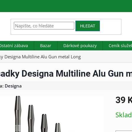
HLEDAT
Ostatní zábava
Bazar
Dárkové poukazy
Ceník služe
y Designa Multiline Alu Gun metal Long
adky Designa Multiline Alu Gun 
a:
Designa
39 
Měrná
Skla
cena: