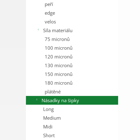
peří
edge
velos
Síla materiálu
75 micronů
100 micronů
120 micronů
130 micronů
150 micronů
180 micronů
plátěné
Násadky na šipky
Long
Medium
Midi
Short