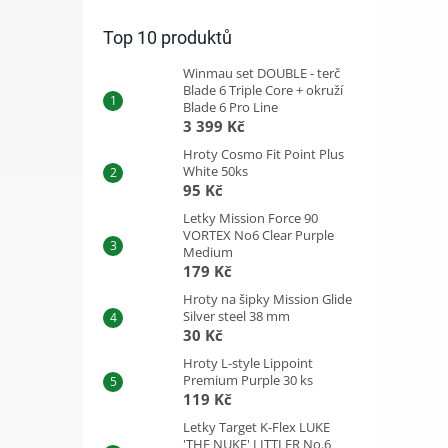
Top 10 produktů
Winmau set DOUBLE - terč
Blade 6 Triple Core + okruží
Blade 6 Pro Line
3 399 Kč
Hroty Cosmo Fit Point Plus
White 50ks
95 Kč
Letky Mission Force 90
VORTEX No6 Clear Purple
Medium
179 Kč
Hroty na šipky Mission Glide
Silver steel 38 mm
30 Kč
Hroty L-style Lippoint
Premium Purple 30 ks
119 Kč
Letky Target K-Flex LUKE
'THE NUKE' LITTLER No.6