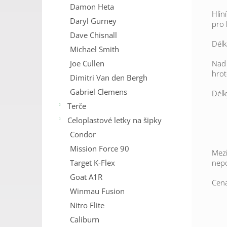
Damon Heta
Hlin
Daryl Gurney
pro 
Dave Chisnall
Délk
Michael Smith
Nad 
Joe Cullen
hrot
Dimitri Van den Bergh
Gabriel Clemens
Délk
Terče
- 
Celoplastové letky na šipky
- 
Condor
Mission Force 90
Mezi
nepo
Target K-Flex
Goat A1R
Cena
Winmau Fusion
Nitro Flite
Caliburn