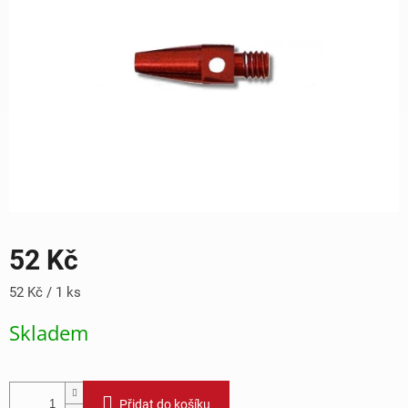
52 Kč
Měrná
52 Kč / 1 ks
cena:
Skladem
Přidat do košíku