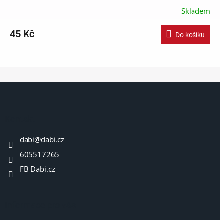
Skladem
45 Kč
Do košíku
Z
á
p
a
Kontakt
t
dabi
@
dabi.cz
í
605517265
FB Dabi.cz
Informace pro vás