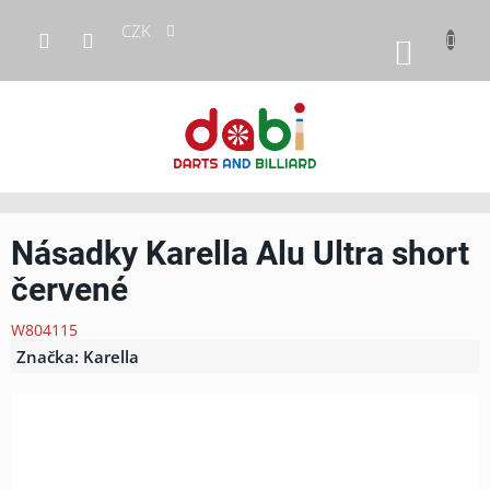
Přejít
CZK
na
NÁKUP
obsah
KOŠÍK
Násadky Karella Alu Ultra short
červené
W804115
Značka:
Karella