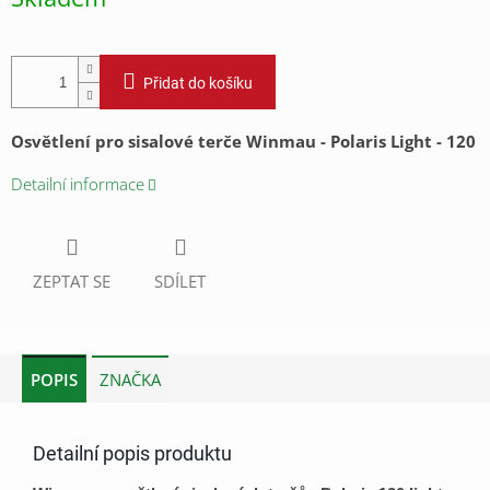
cena:
Přidat do košíku
Osvětlení pro sisalové terče Winmau - Polaris Light - 120
Detailní informace
ZEPTAT SE
SDÍLET
POPIS
ZNAČKA
Detailní popis produktu