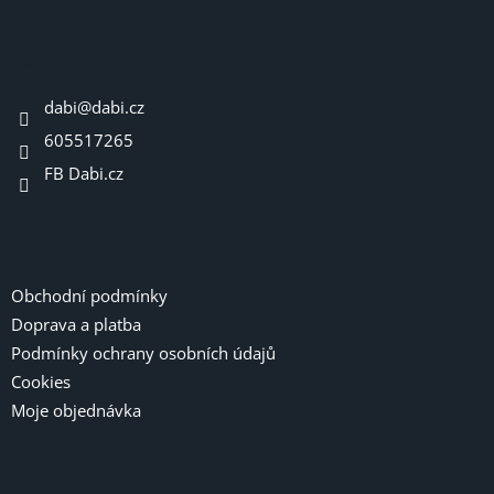
á
p
a
Kontakt
t
dabi
@
dabi.cz
í
605517265
FB Dabi.cz
Informace pro vás
Obchodní podmínky
Doprava a platba
Podmínky ochrany osobních údajů
Cookies
Moje objednávka