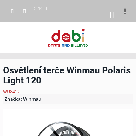
Přejít
CZK
na
NÁKUP
obsah
KOŠÍK
Osvětlení terče Winmau Polaris
Light 120
WU8412
Značka:
Winmau