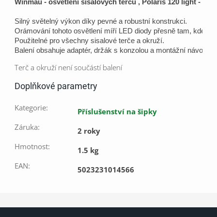
Winmau - osvětlení sisalových terčů , Polaris 120 light - dio
Silný světelný výkon díky pevné a robustní konstrukci.

Orámování tohoto osvětlení míří LED diody přesně tam, kde to p
Použitelné pro všechny sisalové terče a okruží.
Terč a okruží není součástí balení
Doplňkové parametry
Kategorie
:
Příslušenství na šipky
Záruka
:
2 roky
Hmotnost
:
1.5 kg
EAN
:
5023231014566
Z