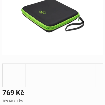
769 Kč
Měrná
769 Kč / 1 ks