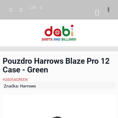
Přejít
CZK
na
NÁKUP
obsah
KOŠÍK
Pouzdro Harrows Blaze Pro 12
Case - Green
H26054GREEN
Značka:
Harrows