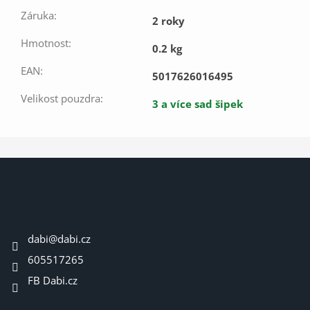
Záruka
:
2 roky
Hmotnost
:
0.2 kg
EAN
:
5017626016495
Velikost pouzdra
:
3 a více sad šipek
Z
á
p
a
Kontakt
t
dabi
@
dabi.cz
í
605517265
FB Dabi.cz