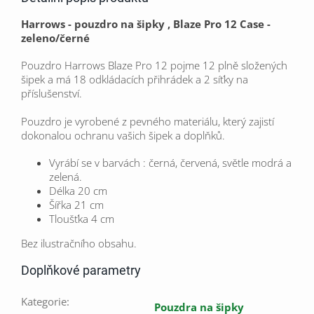
Harrows - pouzdro na šipky , Blaze Pro 12 Case -
zeleno/černé
Pouzdro Harrows Blaze Pro 12 pojme 12 plně složených
šipek a má 18 odkládacích přihrádek a 2 síťky na
příslušenství.
Pouzdro je vyrobené z pevného materiálu, který zajistí
dokonalou ochranu vašich šipek a doplňků.
Vyrábí se v barvách : černá, červená, světle modrá a
zelená.
Délka 20 cm
Šířka 21 cm
Tloušťka 4 cm
Bez ilustračního obsahu.
Doplňkové parametry
Kategorie
:
Pouzdra na šipky