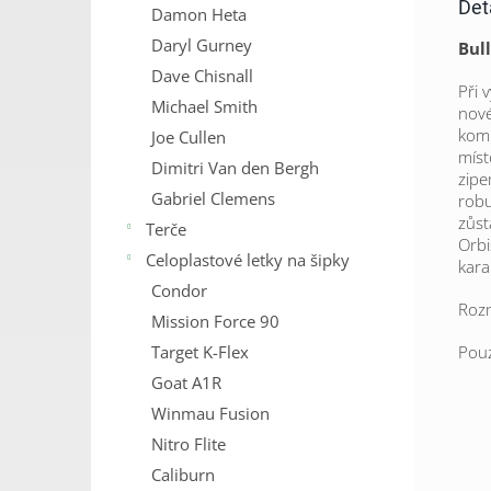
Det
Damon Heta
Daryl Gurney
Bull
Dave Chisnall
Při 
Michael Smith
nové
komp
Joe Cullen
míst
Dimitri Van den Bergh
zipe
Gabriel Clemens
robu
zůst
Terče
Orbi
Celoplastové letky na šipky
kara
Condor
Roz
Mission Force 90
Target K-Flex
Pou
Goat A1R
Winmau Fusion
Nitro Flite
Caliburn