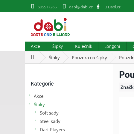
Přejít
605517265
dabi@dabi.cz
FB Dabi.cz
na
obsah
Akce
Šipky
Kulečník
Longoni
Domů
Šipky
Pouzdra na šipky
Pouzdro
P
Pou
o
Přeskočit
s
Kategorie
kategorie
t
Značk
r
Akce
a
Šipky
n
n
Soft sady
í
Steel sady
p
Dart Players
a