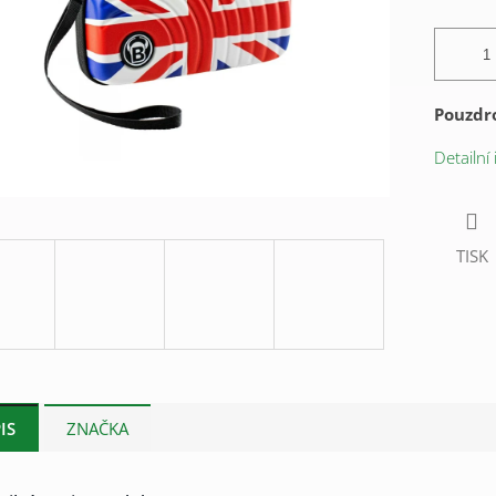
Pouzdro
Detailní
TISK
IS
ZNAČKA