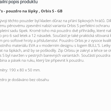
ailní popis produktu
's - pouzdro na šipky , Orbis S - GB
vývoji těchto pouzder byl kladen důraz na přání šipkových hráčů.
Dí
mu pěnovému zpevnění nabízí varianta Orbis S perfektní ochranu
letní sadu šipek. Kromě toho má pouzdro dvě přihrádky, které nab
o pro 6 sad letek a 12 násadek. Součástí je také praktická síťovaná
m pro softové hroty a příslušenství. Pouzdro Orbis je z vysoce kvali
stního materiálu EVA a v moderním designu s logem BULL'S. Let
at na šipkách, aniž by se poškodily. Zip Orbisu je zakryt a lehce se ot
s S byl navržen v pestrých barevných variantách.
Součástí pouzdra 
bina a pásek na ruku, který lze připevnit k pouzdru.
měry: 190 x 80 x 50 mm.
zdro je dodáváno bez obsahu