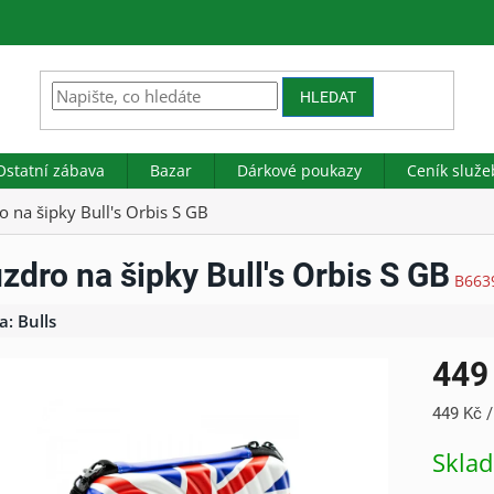
HLEDAT
Ostatní zábava
Bazar
Dárkové poukazy
Ceník služe
 na šipky Bull's Orbis S GB
zdro na šipky Bull's Orbis S GB
B663
a:
Bulls
449
Měrná
449 Kč /
cena:
Skla