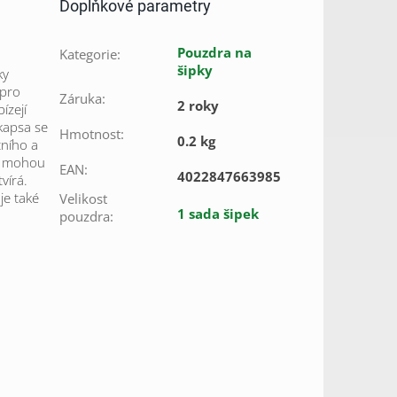
Doplňkové parametry
Pouzdra na
Kategorie
:
šipky
ky
 pro
Záruka
:
2 roky
ízejí
 kapsa se
Hmotnost
:
0.2 kg
tního a
ky mohou
EAN
:
4022847663985
vírá.
je také
Velikost
1 sada šipek
pouzdra
: