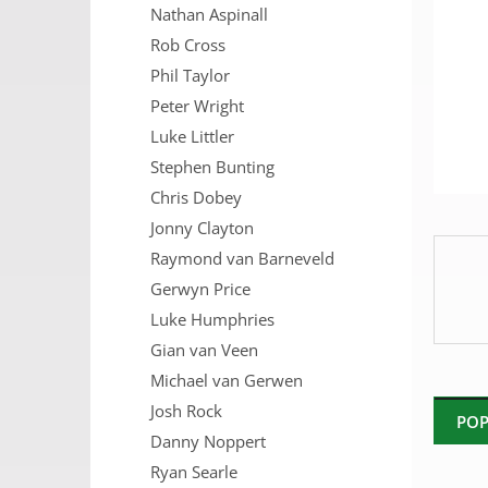
Nathan Aspinall
n
e
Rob Cross
l
Phil Taylor
Peter Wright
Luke Littler
Stephen Bunting
Chris Dobey
Jonny Clayton
Raymond van Barneveld
Gerwyn Price
Luke Humphries
Gian van Veen
Michael van Gerwen
Josh Rock
POP
Danny Noppert
Ryan Searle