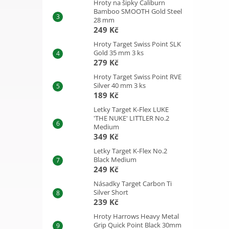
Hroty na šipky Caliburn
Bamboo SMOOTH Gold Steel
28 mm
249 Kč
Hroty Target Swiss Point SLK
Gold 35 mm 3 ks
279 Kč
Hroty Target Swiss Point RVE
Silver 40 mm 3 ks
189 Kč
Letky Target K-Flex LUKE
'THE NUKE' LITTLER No.2
Medium
349 Kč
Letky Target K-Flex No.2
Black Medium
249 Kč
Násadky Target Carbon Ti
Silver Short
239 Kč
Hroty Harrows Heavy Metal
Grip Quick Point Black 30mm