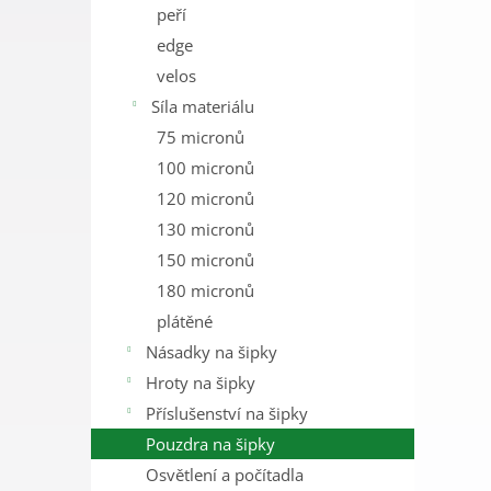
peří
edge
velos
Síla materiálu
75 micronů
100 micronů
120 micronů
130 micronů
150 micronů
180 micronů
plátěné
Násadky na šipky
Hroty na šipky
Příslušenství na šipky
Pouzdra na šipky
Osvětlení a počítadla