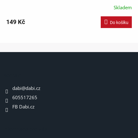
Skladem
149 Kč
Do košíku
Z
á
p
a
Kontakt
t
dabi
@
dabi.cz
í
605517265
FB Dabi.cz
Informace pro vás