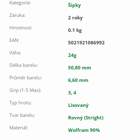
Kategorie
:
Šipky
Záruka
:
2 roky
Hmotnost
:
0.1 kg
EAN
:
5021921086992
Váha
:
24g
Délka barelu
:
50,80 mm
Průměr barelu
:
6,60 mm
Grip (1-5 Max)
:
3
,
4
Typ hrotu
:
Lisovaný
Tvar barelu
:
Rovný (Stright)
Materiál
:
Wolfram 90%