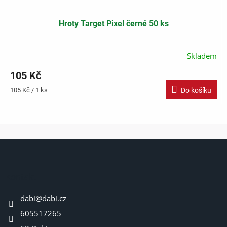
Hroty Target Pixel černé 50 ks
Skladem
105 Kč
Měrná
105 Kč / 1 ks
Do košíku
cena:
Z
á
p
a
Kontakt
t
dabi
@
dabi.cz
í
605517265