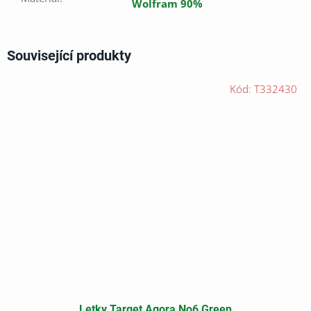
Wolfram 90%
Související produkty
Kód:
T332430
Letky Target Agora No6 Green