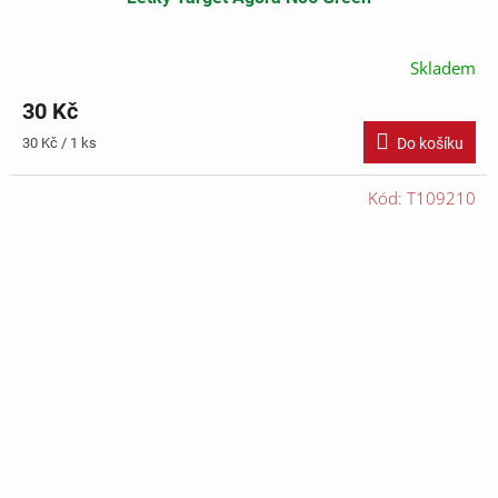
Skladem
30 Kč
Měrná
30 Kč / 1 ks
Do košíku
cena:
Kód:
T109210