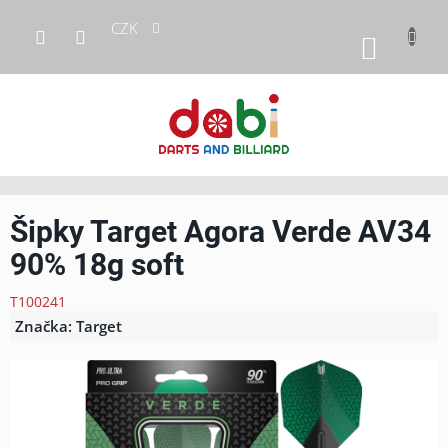
Přejít
CZK
na
NÁKUP
obsah
KOŠÍK
Šipky Target Agora Verde AV34
90% 18g soft
T100241
Značka:
Target