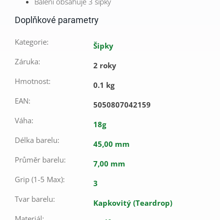
Balení obsahuje 3 šipky
Doplňkové parametry
Kategorie
:
Šipky
Záruka
:
2 roky
Hmotnost
:
0.1 kg
EAN
:
5050807042159
Váha
:
18g
Délka barelu
:
45,00 mm
Průměr barelu
:
7,00 mm
Grip (1-5 Max)
:
3
Tvar barelu
:
Kapkovitý (Teardrop)
Materiál
: