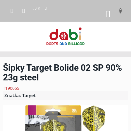
Přejít
CZK
na
NÁKUP
obsah
KOŠÍK
Šipky Target Bolide 02 SP 90%
23g steel
T190055
Značka:
Target