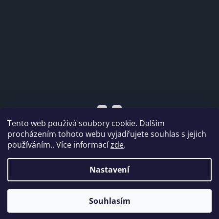
Tento web používá soubory cookie. Dalším
procházením tohoto webu vyjadřujete souhlas s jejich
používáním.. Více informací
zde
.
Vytvořil Shoptet
Nastavení
Copyright 2026
Dabi shop s.r.o.
. Všechna práva
Souhlasím
vyhrazena.