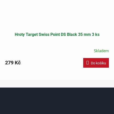
Hroty Target Swiss Point DS Black 35 mm 3 ks
Skladem
279 Kč
Do košíku
Z
á
p
a
Kontakt
t