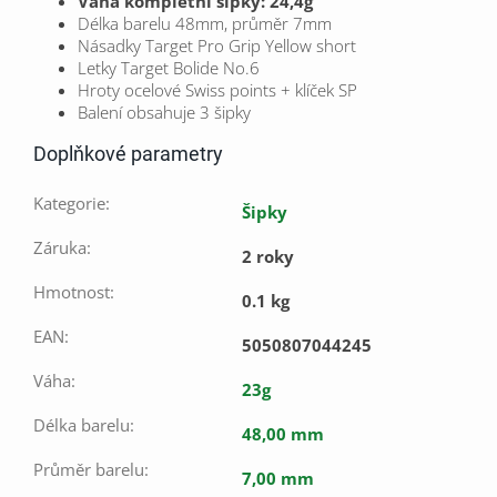
Váha kompletní šipky: 24,4g
Délka barelu 48mm, průměr 7mm
Násadky Target Pro Grip Yellow short
Letky Target Bolide No.6
Hroty ocelové Swiss points + klíček SP
Balení obsahuje 3 šipky
Doplňkové parametry
Kategorie
:
Šipky
Záruka
:
2 roky
Hmotnost
:
0.1 kg
EAN
:
5050807044245
Váha
:
23g
Délka barelu
:
48,00 mm
Průměr barelu
:
7,00 mm