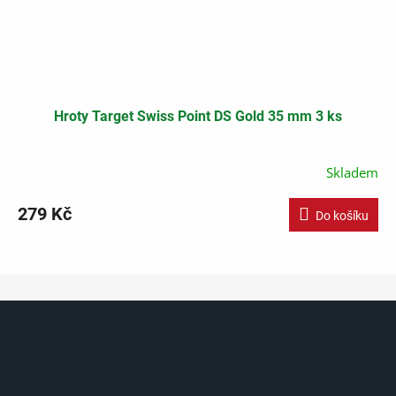
Hroty Target Swiss Point DS Gold 35 mm 3 ks
Skladem
279 Kč
Do košíku
Z
á
p
a
Kontakt
t