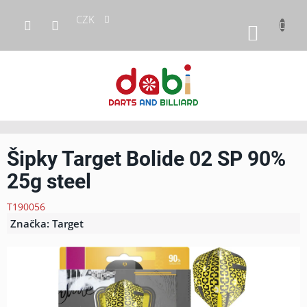
Přejít
CZK
na
NÁKUP
obsah
KOŠÍK
Šipky Target Bolide 02 SP 90%
25g steel
T190056
Značka:
Target