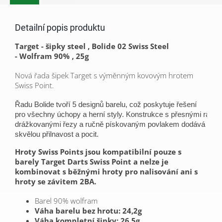
Detailní popis produktu
Target - šipky steel , Bolide 02 Swiss Steel
-
Wolfram 90% , 25g
Nová řada šipek Target s výměnným kovovým hrotem
Swiss Point.
Řadu Bolide tvoří 5 designů barelu, což poskytuje řešení 
pro všechny úchopy a herní styly. Konstrukce s přesnými radiál
drážkovanými řezy a ručně pískovaným povlakem dodává šipc
skvělou přilnavost a pocit.
Hroty Swiss Points jsou kompatibilní pouze s
barely Target Darts Swiss Point
a nelze je
kombinovat s běžnými hroty pro nalisování ani s
hroty se závitem 2BA.
Barel
90% wolfram
Váha barelu bez hrotu: 24,2g
Váha kompletní šipky: 26,5g