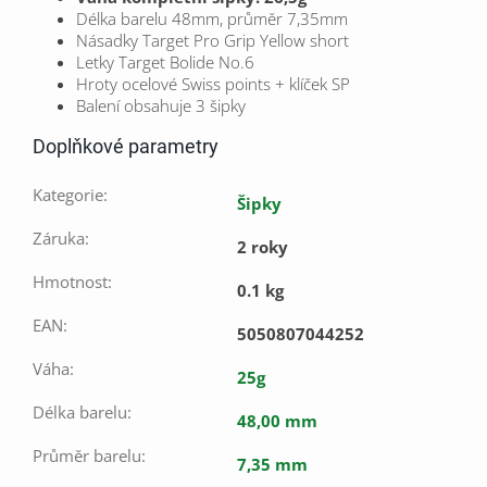
Délka barelu 48mm, průměr 7,35mm
Násadky Target Pro Grip Yellow short
Letky Target Bolide No.6
Hroty ocelové Swiss points + klíček SP
Balení obsahuje 3 šipky
Doplňkové parametry
Kategorie
:
Šipky
Záruka
:
2 roky
Hmotnost
:
0.1 kg
EAN
:
5050807044252
Váha
:
25g
Délka barelu
:
48,00 mm
Průměr barelu
:
7,35 mm