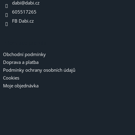
dabi
@
dabi.cz
í
605517265
FB Dabi.cz
Informace pro vás
Obchodní podmínky
Doprava a platba
Podmínky ochrany osobních údajů
Cookies
Moje objednávka