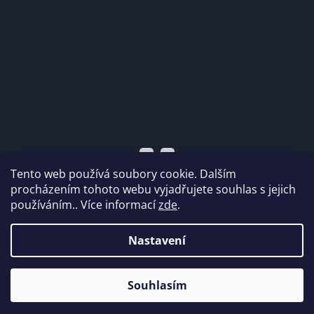
Tento web používá soubory cookie. Dalším
procházením tohoto webu vyjadřujete souhlas s jejich
používáním.. Více informací
zde
.
Vytvořil Shoptet
Nastavení
Copyright 2026
Dabi shop s.r.o.
. Všechna práva
Souhlasím
vyhrazena.