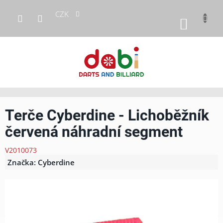
Přejít
CZK
na
NÁKUP
obsah
KOŠÍK
Terče Cyberdine - Lichoběžník
červená náhradní segment
V2010073
Značka:
Cyberdine