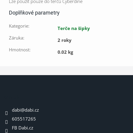
Lze použít pouze do terčů Cyberdine
Doplňkové parametry
Kategorie
:
Terče na šipky
Záruka
:
2 roky
Hmotnost
:
0.02 kg
Z
á
p
a
Kontakt
t
dabi
@
dabi.cz
í
605517265
FB Dabi.cz