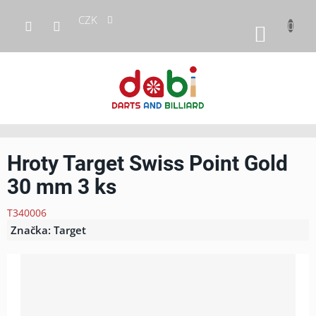
Přejít
CZK
na
NÁKUP
obsah
KOŠÍK
Hroty Target Swiss Point Gold
30 mm 3 ks
T340006
Značka:
Target