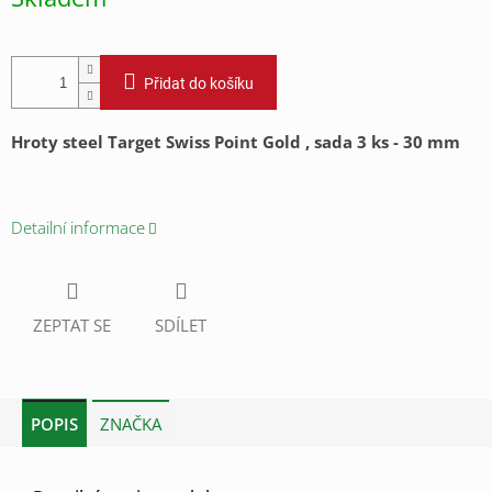
cena:
Přidat do košíku
Hroty steel Target Swiss Point Gold , sada 3 ks - 30 mm
Detailní informace
ZEPTAT SE
SDÍLET
POPIS
ZNAČKA