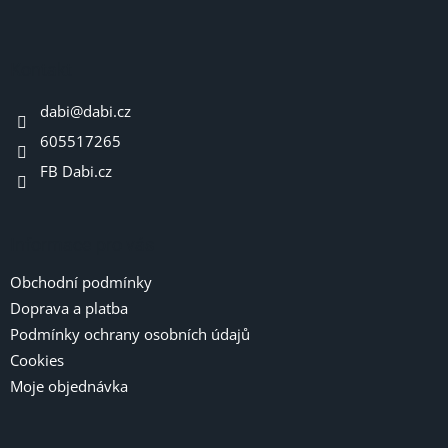
Z
á
p
a
Kontakt
t
dabi
@
dabi.cz
í
605517265
FB Dabi.cz
Informace pro vás
Obchodní podmínky
Doprava a platba
Podmínky ochrany osobních údajů
Cookies
Moje objednávka