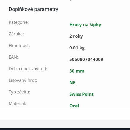
Doplňkové parametry
Kategorie
:
Hroty na šipky
Záruka
:
2 roky
Hmotnost
:
0.01 kg
EAN
:
5050807044009
Délka ( bez závitu )
:
30 mm
Lisovaný hrot
:
NE
Typ závitu
:
Swiss Point
Materiál
:
Ocel