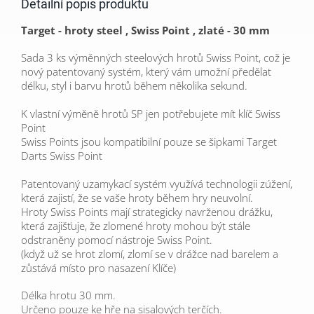
Detailní popis produktu
Target - hroty steel , Swiss Point , zlaté - 30 mm
Sada 3 ks výměnných steelových hrotů Swiss Point, což je
nový patentovaný systém, který vám umožní předělat
délku, styl i barvu hrotů během několika sekund.
K vlastní výměně hrotů SP jen potřebujete mít klíč Swiss
Point
Swiss Points jsou kompatibilní pouze se šipkami Target
Darts Swiss Point
Patentovaný uzamykací systém využívá technologii zúžení,
která zajistí, že se vaše hroty během hry neuvolní.
Hroty Swiss Points mají strategicky navrženou drážku,
která zajišťuje, že zlomené hroty mohou být stále
odstraněny pomocí nástroje Swiss Point.
(když už se hrot zlomí, zlomí se v drážce nad barelem a
zůstává místo pro nasazení Klíče)
Délka hrotu 30 mm.
Určeno pouze ke hře na sisalových terčích.