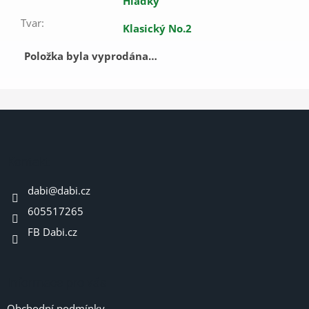
Hladký
Tvar
:
Klasický No.2
Položka byla vyprodána…
Z
á
p
a
Kontakt
t
dabi
@
dabi.cz
í
605517265
FB Dabi.cz
Informace pro vás
Obchodní podmínky