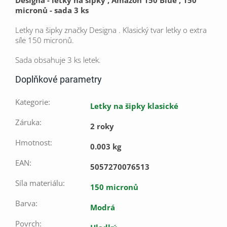
micronů - sada 3 ks
Letky na šipky značky Designa . Klasický tvar letky o extra
síle 150 micronů.
Sada obsahuje 3 ks letek.
Doplňkové parametry
Kategorie
:
Letky na šipky klasické
Záruka
:
2 roky
Hmotnost
:
0.003 kg
EAN
:
5057270076513
Síla materiálu
:
150 micronů
Barva
:
Modrá
Povrch
: