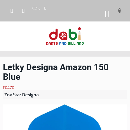
Přejít
CZK
na
NÁKUP
obsah
KOŠÍK
Letky Designa Amazon 150
Blue
F0470
Značka:
Designa