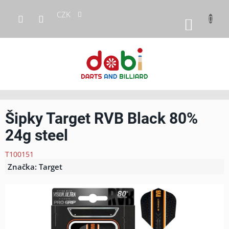
Přejít
CZK
na
NÁKUP
obsah
KOŠÍK
Šipky Target RVB Black 80%
24g steel
T100151
Značka:
Target