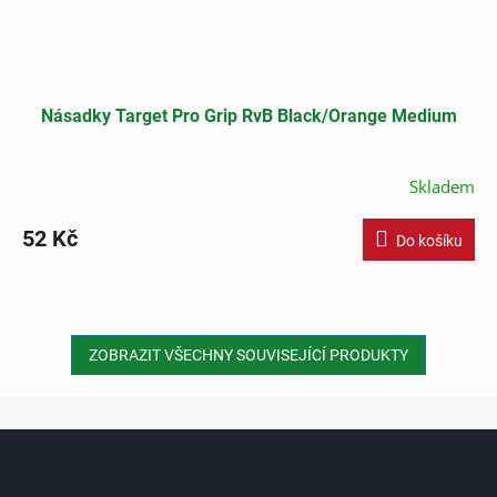
Násadky Target Pro Grip RvB Black/Orange Medium
Skladem
52 Kč
Do košíku
ZOBRAZIT VŠECHNY SOUVISEJÍCÍ PRODUKTY
Z
á
p