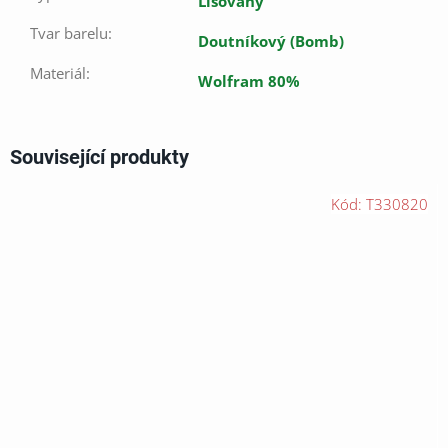
Lisovaný
Tvar barelu
:
Doutníkový (Bomb)
Materiál
:
Wolfram 80%
Související produkty
Kód:
T330820