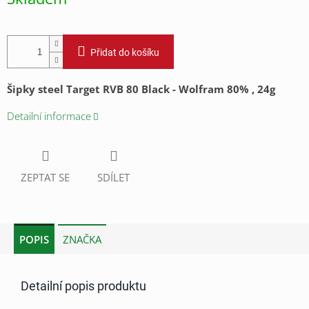
cena:
Přidat do košíku
Šipky steel Target RVB 80 Black - Wolfram 80% , 24g
Detailní informace
ZEPTAT SE
SDÍLET
POPIS
ZNAČKA
Detailní popis produktu