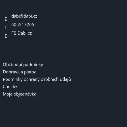
a
Kontakt
t
dabi
@
dabi.cz
í
605517265
FB Dabi.cz
Informace pro vás
Obchodní podmínky
Doprava a platba
Podmínky ochrany osobních údajů
Cookies
Moje objednávka