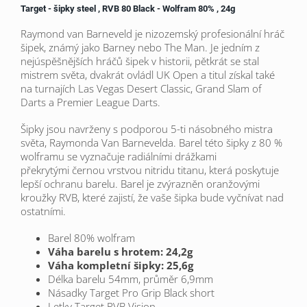
Target - šipky steel , RVB 80 Black - Wolfram 80% , 24g
Raymond van Barneveld je nizozemský profesionální hráč
šipek, známý jako Barney nebo The Man. Je jedním z
nejúspěšnějších hráčů šipek v historii, pětkrát se stal
mistrem světa, dvakrát ovládl UK Open a titul získal také
na turnajích Las Vegas Desert Classic, Grand Slam of
Darts a Premier League Darts.
Šipky jsou navrženy
s podporou 5-ti násobného mistra
světa, Raymonda Van Barnevelda.
Barel této šipky z 80 %
wolframu se vyznačuje radiálními drážkami
překrytými černou vrstvou nitridu titanu, která poskytuje
lepší ochranu barelu. Barel je zvýrazněn oranžovými
kroužky RVB, které zajistí, že vaše šipka bude vyčnívat nad
ostatními.
Barel
80% wolfram
Váha barelu s hrotem: 24,2g
Váha kompletní šipky: 25,6g
Délka barelu 54mm, průměr 6,9mm
Násadky Target Pro Grip Black short
Letky Target RVB Vision