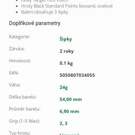
Hroty Black Standard Points lisované, ocelové
Balení obsahuje 3 šipky
Doplňkové parametry
Kategorie
:
Šipky
Záruka
:
2 roky
Hmotnost
:
0.1 kg
EAN
:
5050807034055
Váha
:
24g
Délka barelu
:
54,00 mm
Průměr barelu
:
6,90 mm
Grip (1-5 Max)
:
2
,
3
Typ hrotu
: