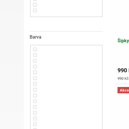
Barva
Šipky
990
Měrná
990 Kč 
cena:
Akce