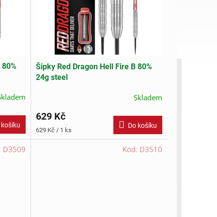
A 80%
Šipky Red Dragon Hell Fire B 80%
24g steel
Skladem
Skladem
629 Kč
 košíku
Do košíku
Měrná
629 Kč / 1 ks
cena:
:
D3509
Kód:
D3510