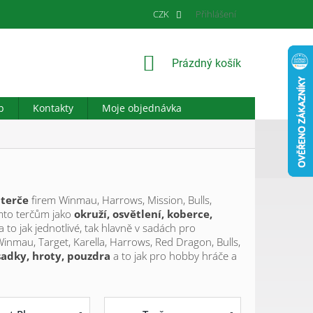
CZK
Přihlášení
NÁKUPNÍ
Prázdný košík
KOŠÍK
b
Kontakty
Moje objednávka
 terče
firem Winmau, Harrows, Mission, Bulls,
těmto terčům jako
okruží, osvětlení, koberce,
a to jak jednotlivé, tak hlavně v sadách pro
Winmau, Target, Karella, Harrows, Red Dragon, Bulls,
sadky, hroty, pouzdra
a to jak pro hobby hráče a