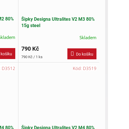
 M2 80%
Šipky Designa Ultralites V2 M3 80%
15g steel
Skladem
Skladem
790 Kč
 košíku
Do košíku
Měrná
790 Kč / 1 ks
cena:
:
D3512
Kód:
D3519
 M4 80%
Šipky Designa Ultralites V2 M4 80%