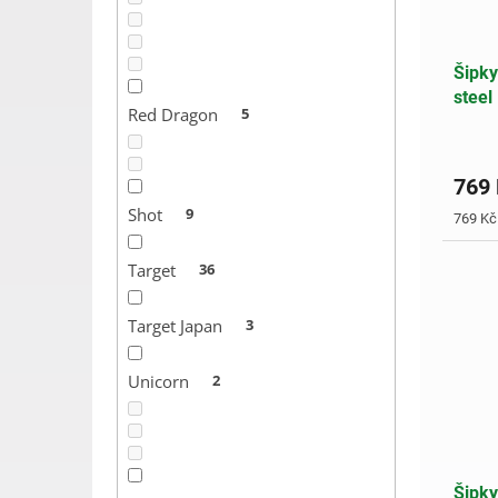
Šipky
steel
Red Dragon
5
769
Shot
9
Měrná
769 Kč 
cena:
Target
36
Target Japan
3
Unicorn
2
Šipky