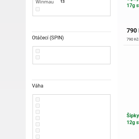
Winmau
13
17g s
790
Otáčecí (SPIN)
Měrná
790 Kč 
cena:
Váha
Šipky
12g s