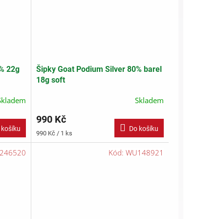
0% 22g
Šipky Goat Podium Silver 80% barel
18g soft
Skladem
Skladem
990 Kč
 košíku
Do košíku
Měrná
990 Kč / 1 ks
cena:
246520
Kód:
WU148921