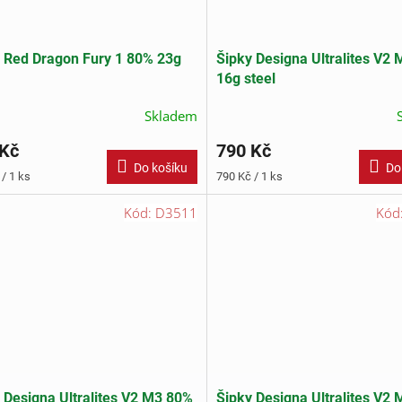
 Red Dragon Fury 1 80% 23g
Šipky Designa Ultralites V2
16g steel
Skladem
 Kč
790 Kč
Do košíku
Do
Měrná
/ 1 ks
790 Kč / 1 ks
cena:
Kód:
D3511
Kód
 Designa Ultralites V2 M3 80%
Šipky Designa Ultralites V2