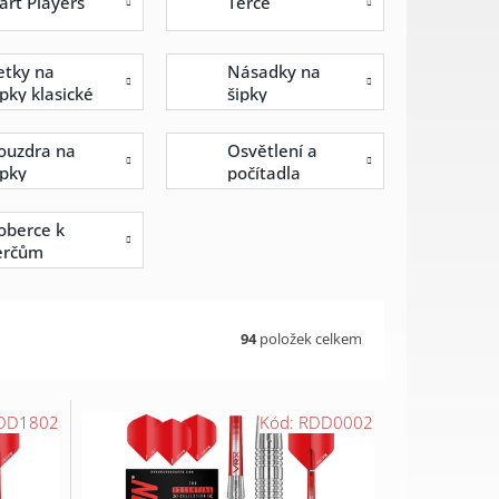
art Players
Terče
etky na
Násadky na
ipky klasické
šipky
ouzdra na
Osvětlení a
ipky
počítadla
oberce k
erčům
94
položek celkem
DD1802
Kód:
RDD0002