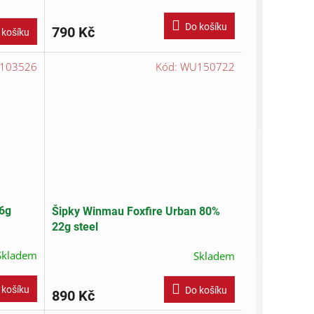
Do košíku
790 Kč
 košíku
103526
Kód:
WU150722
26g
Šipky Winmau Foxfire Urban 80%
22g steel
Skladem
Skladem
 košíku
Do košíku
890 Kč