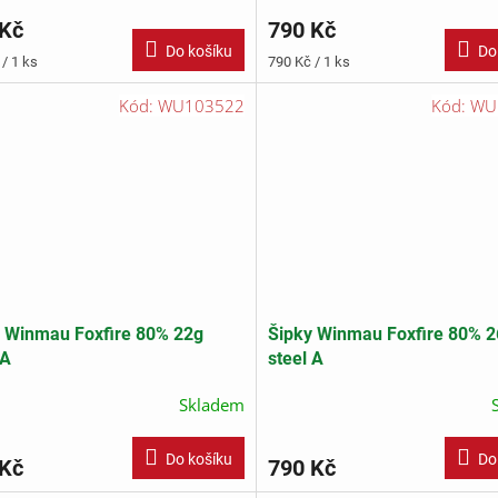
 Kč
790 Kč
Do košíku
Do
Měrná
/ 1 ks
790 Kč / 1 ks
cena:
Kód:
WU103522
Kód:
WU
 Winmau Foxfire 80% 22g
Šipky Winmau Foxfire 80% 
 A
steel A
Skladem
Do košíku
Do
 Kč
790 Kč