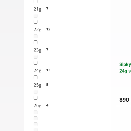
21g
7
22g
12
23g
7
Šipky
24g
13
24g s
25g
5
890
26g
4