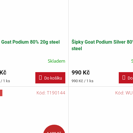
 Goat Podium 80% 20g steel
Šipky Goat Podium Silver 8
steel
Skladem
 Kč
990 Kč
Do košíku
Do
Měrná
/ 1 ks
990 Kč / 1 ks
cena:
Kód:
T190144
Kód:
WU