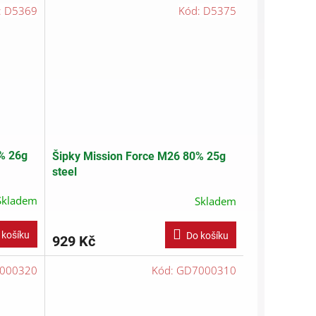
:
D5369
Kód:
D5375
% 26g
Šipky Mission Force M26 80% 25g
steel
Skladem
Skladem
 košíku
Do košíku
929 Kč
000320
Kód:
GD7000310