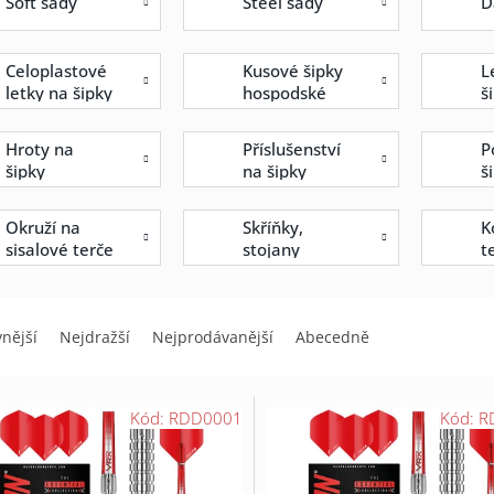
Soft sady
Steel sady
D
Celoplastové
Kusové šipky
L
letky na šipky
hospodské
š
Hroty na
Příslušenství
P
šipky
na šipky
š
Okruží na
Skříňky,
K
sisalové terče
stojany
t
vnější
Nejdražší
Nejprodávanější
Abecedně
Kód:
RDD0001
Kód:
R