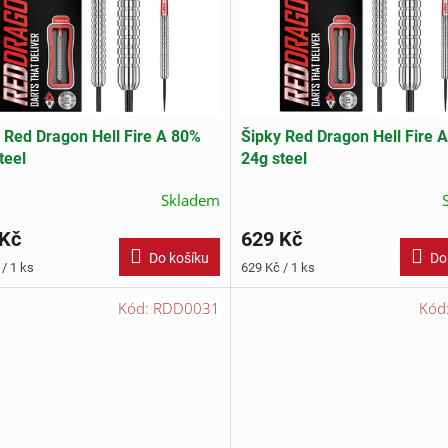
 Red Dragon Hell Fire A 80%
Šipky Red Dragon Hell Fire 
teel
24g steel
Skladem
 Kč
629 Kč
Do košíku
Do
Měrná
/ 1 ks
629 Kč / 1 ks
cena:
Kód:
RDD0031
Kód