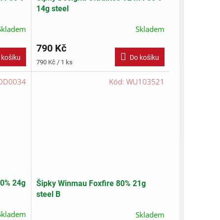
14g steel
Skladem
Skladem
790 Kč
 košíku
Do košíku
Měrná
790 Kč / 1 ks
cena:
DD0034
Kód:
WU103521
80% 24g
Šipky Winmau Foxfire 80% 21g
steel B
Skladem
Skladem