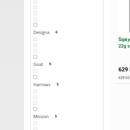
o
s
d
p
u
r
k
o
t
d
Designa
6
ů
u
Šipky
k
22g s
t
ů
Goat
9
629
Měrná
629 Kč 
cena:
Harrows
5
Mission
5