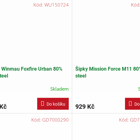
Kód:
WU150724
Kód
 Winmau Foxfire Urban 80%
Šipky Mission Force M11 80
teel
steel
Skladem
Do košíku
Do
 Kč
929 Kč
Kód:
GD7000290
Kód:
GD7