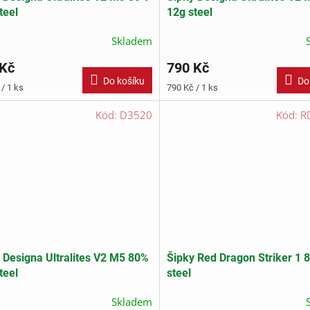
teel
12g steel
Skladem
 Kč
790 Kč
Do košíku
Do
Měrná
/ 1 ks
790 Kč / 1 ks
cena:
Kód:
D3520
Kód:
R
 Designa Ultralites V2 M5 80%
Šipky Red Dragon Striker 1 
teel
steel
Skladem