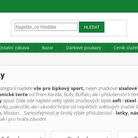
HLEDAT
Ostatní zábava
Bazar
Dárkové poukazy
Ceník služe
ky
kategorii najdete
vše pro šipkový sport,
nejen značkové
sisalové
onické terče
od firem Karella, Bulls, Buffalo, ale i příslušenství k 
y
apod.
Dále zde najdete velký výběr značkových šipek
soft
i
steel
níky, pokročilé, ale i závodní hráče od největších světových značek 
, Mission...
Samozřejmostí je široký výběr příslušenství -
letky, ná
tak i pro hráče závodní.