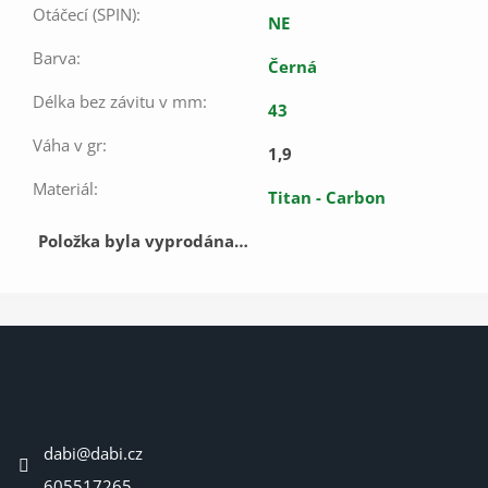
Otáčecí (SPIN)
:
NE
Barva
:
Černá
Délka bez závitu v mm
:
43
Váha v gr
:
1,9
Materiál
:
Titan - Carbon
Položka byla vyprodána…
Z
á
p
a
Kontakt
t
dabi
@
dabi.cz
í
605517265