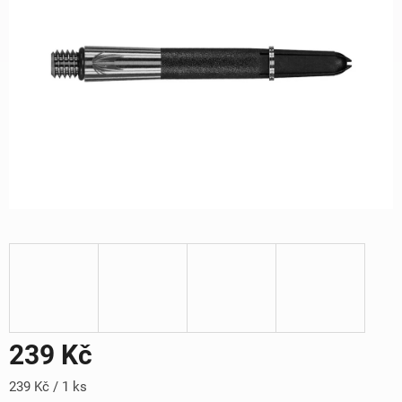
239 Kč
Měrná
239 Kč / 1 ks