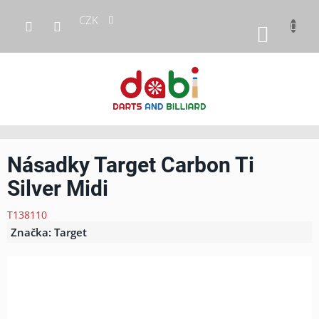
Přejít
CZK
na
NÁKUP
obsah
KOŠÍK
Násadky Target Carbon Ti
Silver Midi
T138110
Značka:
Target