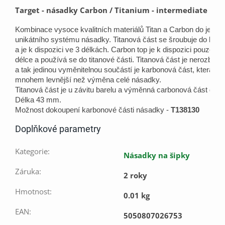
Target - násadky Carbon / Titanium - intermediate
Kombinace vysoce kvalitních materiálů Titan a Carbon do jedno
unikátního systému násadky. Titanová část se šroubuje do barel
a je k dispozici ve 3 délkách. Carbon top je k dispozici pouze v 
délce a používá se do titanové části. Titanová část je nerozbitná,
a tak jedinou vyměnitelnou součástí je karbonová část, která je
mnohem levnější než výměna celé násadky.
Titanová část je u závitu barelu a výměnná carbonová část drží 
Délka 43 mm.
Možnost dokoupení karbonové části násadky - 
T138130
Doplňkové parametry
Kategorie
:
Násadky na šipky
Záruka
:
2 roky
Hmotnost
:
0.01 kg
EAN
:
5050807026753